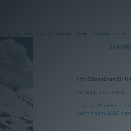
Unternehmen
News
Wissenschaft
Karriere
Pressebereich
Kont
UNIVERS
Unternehmen
News
nhp-Stipendium für U
Wissenschaft
29. September 2020
Karriere
https://oeffentliches-r
technikrecht-2020-geh
Pressebereich
Kontakt