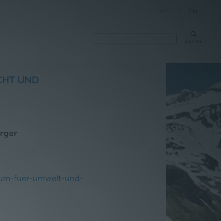
DE
|
EN
SUCHE
ECHT UND
rger
ndium-fuer-umwelt-und-