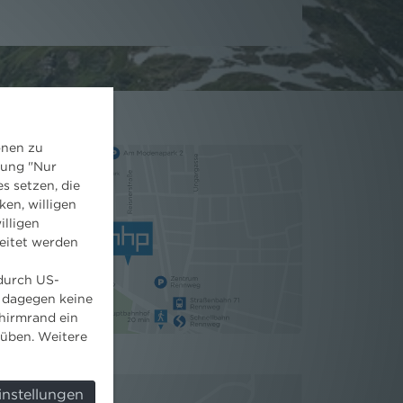
onen zu
dung "Nur
s setzen, die
ken, willigen
illigen
eitet werden
 durch US-
 dagegen keine
hirmrand ein
süben. Weitere
instellungen