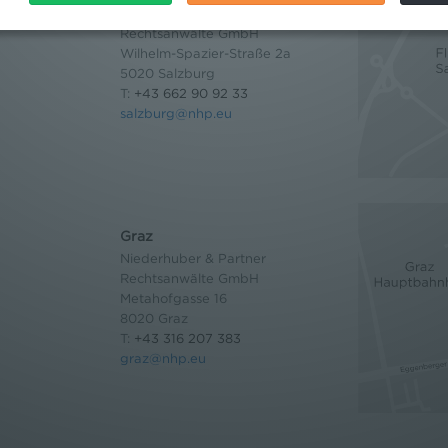
Niederhuber & Partner
Rechtsanwälte GmbH
Wilhelm-Spazier-Straße 2a
5020 Salzburg
T:
+43 662 90 92 33
salzburg@nhp.eu
Graz
Niederhuber & Partner
Rechtsanwälte GmbH
Metahofgasse 16
8020 Graz
T:
+43 316 207 383
graz@nhp.eu