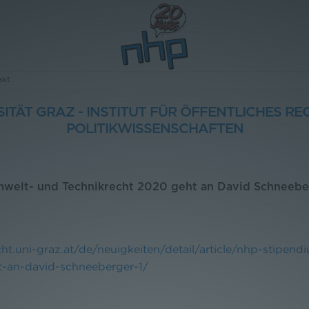
akt
ITÄT GRAZ - INSTITUT FÜR ÖFFENTLICHES R
POLITIKWISSENSCHAFTEN
mwelt- und Technikrecht 2020 geht an David Schneebe
echt.uni-graz.at/de/neuigkeiten/detail/article/nhp-stipe
t-an-david-schneeberger-1/