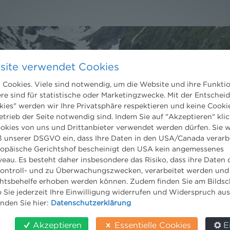
site verwendet Cookies
Cookies. Viele sind notwendig, um die Website und ihre Funkti
Kontakt
ere sind für statistische oder Marketingzwecke. Mit der Entschei
kies" werden wir Ihre Privatsphäre respektieren und keine Cookie
Wien
etrieb der Seite notwendig sind. Indem Sie auf "Akzeptieren" klic
Niederhuber & Partner
trecht
ookies von uns und Drittanbieter verwendet werden dürfen. Sie w
Rechtsanwälte GmbH
eltrecht
 unserer DSGVO ein, dass Ihre Daten in den USA/Canada verarb
Reisnerstraße 53, 1030 Wien
og
ropäische Gerichtshof bescheinigt den USA kein angemessenes
T:
+43 1 513 21 24-0
eau. Es besteht daher insbesondere das Risiko, dass ihre Daten
F: +43 1 513 21 24-300
ontroll- und zu Überwachungszwecken, verarbeitet werden und
office@nhp.eu
tsbehelfe erhoben werden können. Zudem finden Sie am Bildsc
 Sie jederzeit Ihre Einwilligung widerrufen und Widerspruch au
inden Sie hier:
Datenschutzerklärung
Akzeptieren
Essentielle Cookies
E
Salzburg