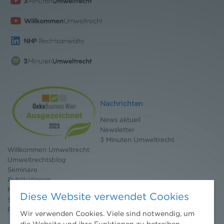
Nachrichten
News aktuell
Newsletter
3 Minuten Umweltrecht
Willkommen Umweltrecht
Umweltrechtsblog
Seminare
Publikationen
Moot Court
Diese Website verwendet Cookies
Stipendium
Pressebereich
Wir verwenden Cookies. Viele sind notwendig, um
die Website und ihre Funktionen zu betreiben,