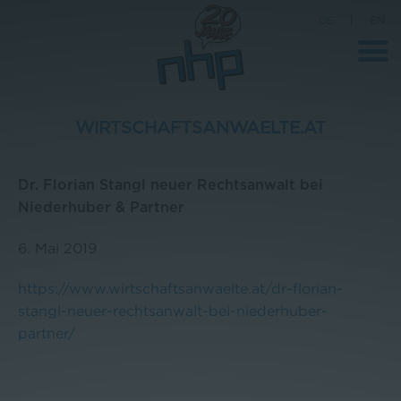
DE
|
EN
WIRTSCHAFTSANWAELTE.AT
Unternehmen
Dr. Florian Stangl neuer Rechtsanwalt bei
News
Niederhuber & Partner
Wissenschaft
6. Mai 2019
Karriere
https://www.wirtschaftsanwaelte.at/dr-florian-
Pressebereich
stangl-neuer-rechtsanwalt-bei-niederhuber-
Kontakt
partner/