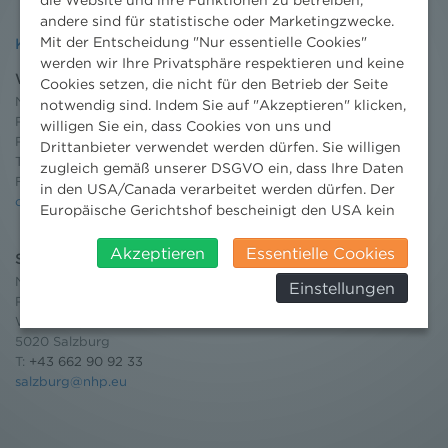
andere sind für statistische oder Marketingzwecke.
Mit der Entscheidung "Nur essentielle Cookies"
Kontakt
werden wir Ihre Privatsphäre respektieren und keine
Wien
Cookies setzen, die nicht für den Betrieb der Seite
Niederhuber & Partner
notwendig sind. Indem Sie auf "Akzeptieren" klicken,
Rechtsanwälte GmbH
willigen Sie ein, dass Cookies von uns und
Reisnerstraße 53, 1030 Wien
Drittanbieter verwendet werden dürfen. Sie willigen
T:
+43 1 513 21 24-0
zugleich gemäß unserer DSGVO ein, dass Ihre Daten
F: +43 1 513 21 24-300
in den USA/Canada verarbeitet werden dürfen. Der
office@nhp.eu
Europäische Gerichtshof bescheinigt den USA kein
angemessenes Datenschutzniveau. Es besteht daher
insbesondere das Risiko, dass ihre Daten durch US-
Akzeptieren
Essentielle Cookies
Salzburg
Behörden, zu Kontroll- und zu
Niederhuber & Partner
Einstellungen
Überwachungszwecken, verarbeitet werden und
Rechtsanwälte GmbH
dagegen keine wirksamen Rechtsbehelfe erhoben
Wilhelm-Spazier-Straße 2a
werden können. Zudem finden Sie am
5020 Salzburg
Bildschirmrand ein Cookie-Icon wo Sie jederzeit Ihre
T:
+43 662 90 92 33
Einwilligung widerrufen und Widerspruch ausüben.
salzburg@nhp.eu
Weitere Infomationen finden Sie hier:
Datenschutzerklärung