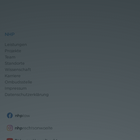
NHP
Leistungen
Projekte
Team
Standorte
Wissenschaft
Karriere
Ombudsstelle
Impressum
Datenschutz
erklärung