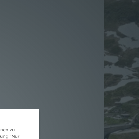
onen zu
dung "Nur