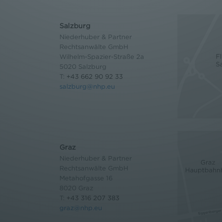
Salzburg
Niederhuber & Partner
Rechtsanwälte GmbH
Wilhelm-Spazier-Straße 2a
5020 Salzburg
T:
+43 662 90 92 33
salzburg@nhp.eu
Graz
Niederhuber & Partner
Rechtsanwälte GmbH
Metahofgasse 16
8020 Graz
T:
+43 316 207 383
graz@nhp.eu