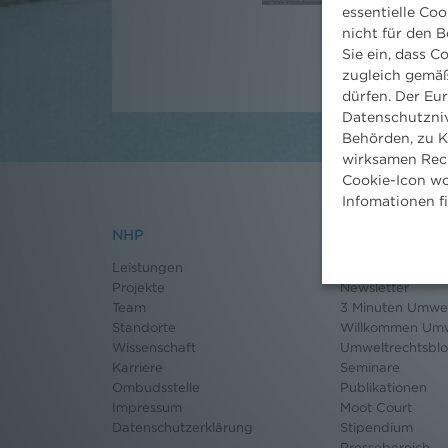
essentielle Coo
nicht für den B
Sie ein, dass C
zugleich gemäß
dürfen. Der Eu
Datenschutzniv
Behörden, zu K
wirksamen Rech
Cookie-Icon wo
Infomationen f
NHP
Nachrichten
Leistungen
News aktuell
Projekte
Newsletter
Team
3 Minuten Umwel
Standorte
Willkommen Umw
Wissenschaft
Umweltrechtsbl
Karriere
Seminare
Ombudsstelle
Publikationen
Impressum
Moot Court
Datenschutz
erklärung
Stipendium
Pressebereich