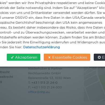
kies" werden wir Ihre Privatsphäre respektieren und keine Cookie
etrieb der Seite notwendig sind. Indem Sie auf "Akzeptieren" klic
ookies von uns und Drittanbieter verwendet werden dürfen. Sie w
 unserer DSGVO ein, dass Ihre Daten in den USA/Canada verarb
ropäische Gerichtshof bescheinigt den USA kein angemessenes
eau. Es besteht daher insbesondere das Risiko, dass ihre Daten
ontroll- und zu Überwachungszwecken, verarbeitet werden und
tsbehelfe erhoben werden können. Zudem finden Sie am Bildsc
 Sie jederzeit Ihre Einwilligung widerrufen und Widerspruch au
inden Sie hier:
Datenschutzerklärung
Kontakt
Akzeptieren
Essentielle Cookies
E
Wien
Niederhuber & Partner
trecht
Rechtsanwälte GmbH
eltrecht
Reisnerstraße 53, 1030 Wien
og
T:
+43 1 513 21 24-0
F: +43 1 513 21 24-300
office@nhp.eu