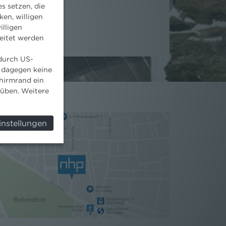
s setzen, die
ken, willigen
illigen
eitet werden
 durch US-
 dagegen keine
hirmrand ein
süben. Weitere
instellungen