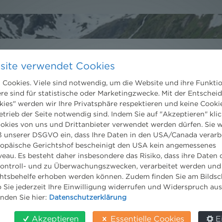
site verwendet Cookies
Kontakt
Cookies. Viele sind notwendig, um die Website und ihre Funkti
Wien
ere sind für statistische oder Marketingzwecke. Mit der Entschei
kies" werden wir Ihre Privatsphäre respektieren und keine Cookie
Niederhuber & Partner
trecht
Rechtsanwälte GmbH
etrieb der Seite notwendig sind. Indem Sie auf "Akzeptieren" klic
eltrecht
Reisnerstraße 53, 1030 Wien
ookies von uns und Drittanbieter verwendet werden dürfen. Sie w
og
T:
+43 1 513 21 24-0
 unserer DSGVO ein, dass Ihre Daten in den USA/Canada verarb
F: +43 1 513 21 24-300
ropäische Gerichtshof bescheinigt den USA kein angemessenes
office@nhp.eu
eau. Es besteht daher insbesondere das Risiko, dass ihre Daten
ontroll- und zu Überwachungszwecken, verarbeitet werden und
tsbehelfe erhoben werden können. Zudem finden Sie am Bildsc
 Sie jederzeit Ihre Einwilligung widerrufen und Widerspruch au
inden Sie hier:
Datenschutzerklärung
Salzburg
Niederhuber & Partner
Akzeptieren
Essentielle Cookies
E