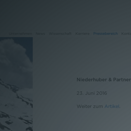
Unternehmen
News
Wissenschaft
Karriere
Pressebereich
Kont
Unternehmen
News
Niederhuber & Partner
Wissenschaft
23. Juni 2016
Karriere
Weiter zum
Artikel
.
Pressebereich
Kontakt