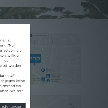
onen zu
dung "Nur
s setzen, die
ken, willigen
illigen
eitet werden
 durch US-
 dagegen keine
hirmrand ein
süben. Weitere
instellungen