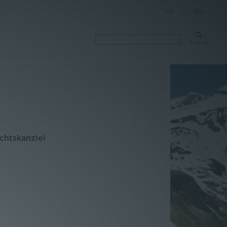
DE
|
EN
SUCHE
chtskanzlei