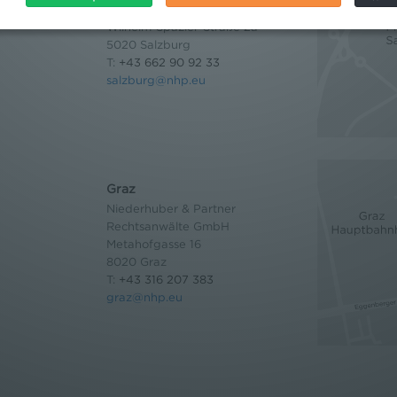
Rechtsanwälte GmbH
Wilhelm-Spazier-Straße 2a
5020 Salzburg
T:
+43 662 90 92 33
salzburg@nhp.eu
Graz
Niederhuber & Partner
Rechtsanwälte GmbH
Metahofgasse 16
8020 Graz
T:
+43 316 207 383
graz@nhp.eu