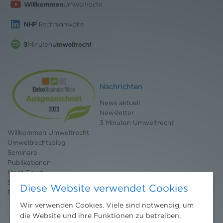
Nachrichten
News aktuell
Newsletter
3 Minuten Umweltrecht
Willkommen Umweltrecht
Umweltrechtsblog
Seminare
Publikationen
Moot Court
Stipendium
Diese Website verwendet Cookies
Pressebereich
Wir verwenden Cookies. Viele sind notwendig, um
die Website und ihre Funktionen zu betreiben,