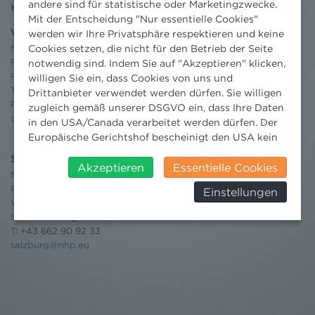
andere sind für statistische oder Marketingzwecke.
Kontakt
Mit der Entscheidung "Nur essentielle Cookies"
Wien
werden wir Ihre Privatsphäre respektieren und keine
Niederhuber & Partner
Cookies setzen, die nicht für den Betrieb der Seite
Rechtsanwälte GmbH
notwendig sind. Indem Sie auf "Akzeptieren" klicken,
Reisnerstraße 53, 1030 Wien
willigen Sie ein, dass Cookies von uns und
T:
+43 1 513 21 24-0
Drittanbieter verwendet werden dürfen. Sie willigen
F: +43 1 513 21 24-300
zugleich gemäß unserer DSGVO ein, dass Ihre Daten
office@nhp.eu
in den USA/Canada verarbeitet werden dürfen. Der
Europäische Gerichtshof bescheinigt den USA kein
angemessenes Datenschutzniveau. Es besteht daher
Salzburg
insbesondere das Risiko, dass ihre Daten durch US-
Akzeptieren
Essentielle Cookies
Niederhuber & Partner
Behörden, zu Kontroll- und zu
Rechtsanwälte GmbH
Einstellungen
Überwachungszwecken, verarbeitet werden und
Wilhelm-Spazier-Straße 2a
dagegen keine wirksamen Rechtsbehelfe erhoben
5020 Salzburg
werden können. Zudem finden Sie am
T:
+43 662 90 92 33
Bildschirmrand ein Cookie-Icon wo Sie jederzeit Ihre
salzburg@nhp.eu
Einwilligung widerrufen und Widerspruch ausüben.
Weitere Infomationen finden Sie hier:
Datenschutzerklärung