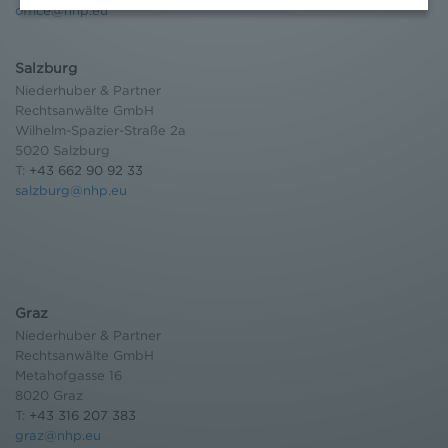
office@nhp.eu
werden können. Zudem finden Sie am
Bildschirmrand ein Cookie-Icon wo Sie jederzeit Ihre
Einwilligung widerrufen und Widerspruch ausüben.
Salzburg
Weitere Infomationen finden Sie hier:
Niederhuber & Partner
Datenschutzerklärung
Rechtsanwälte GmbH
Wilhelm-Spazier-Straße 2a
5020 Salzburg
T:
+43 662 90 92 33
salzburg@nhp.eu
Graz
Niederhuber & Partner
Rechtsanwälte GmbH
Metahofgasse 16
8020 Graz
T:
+43 316 207 383
graz@nhp.eu