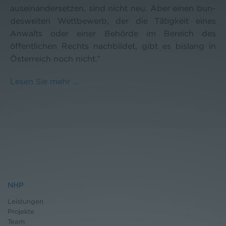
auseinandersetzen, sind nicht neu. Aber einen bun-
desweiten Wettbewerb, der die Tätigkeit eines
Anwalts oder einer Behörde im Bereich des
öffentlichen Rechts nachbildet, gibt es bislang in
Österreich noch nicht.”
Lesen Sie mehr ...
NHP
Leistungen
Projekte
Team