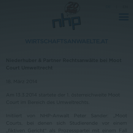
DE
|
EN
WIRTSCHAFTSANWAELTE.AT
Unternehmen
Niederhuber & Partner Rechtsanwälte bei Moot
News
Court Umweltrecht
Wissenschaft
18. März 2014
Karriere
Am 13.3.2014 startete der 1. österreichweite Moot
Pressebereich
Court im Bereich des Umweltrechts.
Kontakt
Initiiert von NHP-Anwalt Peter Sander: „Moot
Courts, bei denen sich Studierende vor einem
„fiktiven Gericht“ als Prozesspartei mit einem Fall