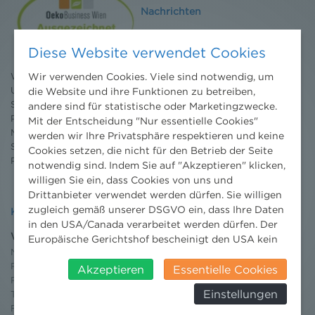
Nachrichten
News aktuell
Newsletter
Diese Website verwendet Cookies
3 Minuten Umweltrecht
Willkommen Umweltrecht
Wir verwenden Cookies. Viele sind notwendig, um
Umweltrechtsblog
die Website und ihre Funktionen zu betreiben,
Seminare
andere sind für statistische oder Marketingzwecke.
Publikationen
Mit der Entscheidung "Nur essentielle Cookies"
Moot Court
werden wir Ihre Privatsphäre respektieren und keine
Stipendium
Cookies setzen, die nicht für den Betrieb der Seite
Pressebereich
notwendig sind. Indem Sie auf "Akzeptieren" klicken,
willigen Sie ein, dass Cookies von uns und
Drittanbieter verwendet werden dürfen. Sie willigen
zugleich gemäß unserer DSGVO ein, dass Ihre Daten
Kontakt
in den USA/Canada verarbeitet werden dürfen. Der
Wien
Europäische Gerichtshof bescheinigt den USA kein
Niederhuber & Partner
angemessenes Datenschutzniveau. Es besteht daher
Rechtsanwälte GmbH
insbesondere das Risiko, dass ihre Daten durch US-
Akzeptieren
Essentielle Cookies
Reisnerstraße 53, 1030 Wien
Behörden, zu Kontroll- und zu
Einstellungen
T:
+43 1 513 21 24-0
Überwachungszwecken, verarbeitet werden und
F: +43 1 513 21 24-300
dagegen keine wirksamen Rechtsbehelfe erhoben