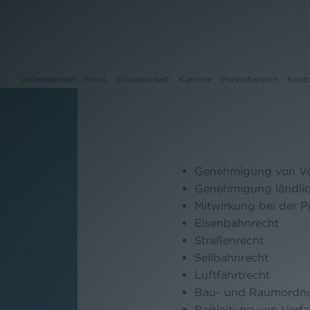
Unternehmen
News
Wissenschaft
Karriere
Pressebereich
Kont
Unternehmen
Genehmigung von Ver
News
Genehmigung ländlich
Mitwirkung bei der P
Wissenschaft
Eisenbahnrecht
Karriere
Straßenrecht
Seilbahnrecht
Pressebereich
Luftfahrtrecht
Bau- und Raumordn
Kontakt
Begleitung von Verf