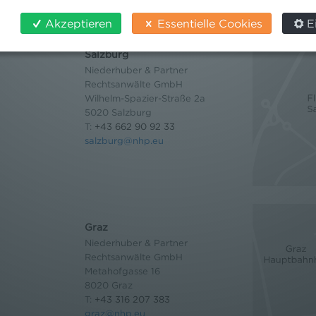
Akzeptieren
Essentielle Cookies
E
Salzburg
Niederhuber & Partner
Rechtsanwälte GmbH
Wilhelm-Spazier-Straße 2a
5020 Salzburg
T:
+43 662 90 92 33
salzburg@nhp.eu
Graz
Niederhuber & Partner
Rechtsanwälte GmbH
Metahofgasse 16
8020 Graz
T:
+43 316 207 383
graz@nhp.eu