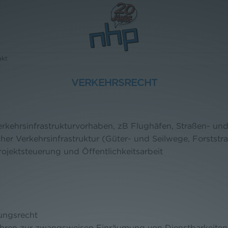
akt
VERKEHRSRECHT
kehrsinfrastrukturvorhaben, zB Flughäfen, Straßen- un
er Verkehrsinfrastruktur (Güter- und Seilwege, Forststra
rojektsteuerung und Öffentlichkeitsarbeit
ungsrecht
ahren zur zwangsweisen Einräumung von Dienstbarkeite