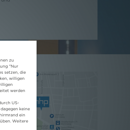
onen zu
dung "Nur
s setzen, die
ken, willigen
illigen
eitet werden
 durch US-
 dagegen keine
hirmrand ein
süben. Weitere