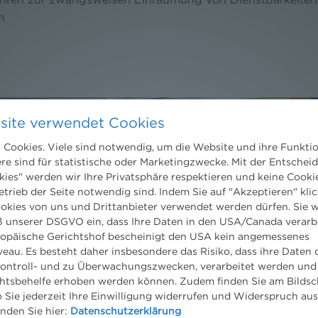
n
site verwendet Cookies
Cookies. Viele sind notwendig, um die Website und ihre Funkti
ere sind für statistische oder Marketingzwecke. Mit der Entschei
kies" werden wir Ihre Privatsphäre respektieren und keine Cookie
Kontakt
etrieb der Seite notwendig sind. Indem Sie auf "Akzeptieren" klic
ookies von uns und Drittanbieter verwendet werden dürfen. Sie w
Wien
 unserer DSGVO ein, dass Ihre Daten in den USA/Canada verarb
Niederhuber & Partner
ropäische Gerichtshof bescheinigt den USA kein angemessenes
trecht
Rechtsanwälte GmbH
eltrecht
eau. Es besteht daher insbesondere das Risiko, dass ihre Daten
Reisnerstraße 53, 1030 Wien
og
ontroll- und zu Überwachungszwecken, verarbeitet werden und
T:
+43 1 513 21 24-0
tsbehelfe erhoben werden können. Zudem finden Sie am Bildsc
F: +43 1 513 21 24-300
 Sie jederzeit Ihre Einwilligung widerrufen und Widerspruch au
office@nhp.eu
inden Sie hier:
Datenschutzerklärung