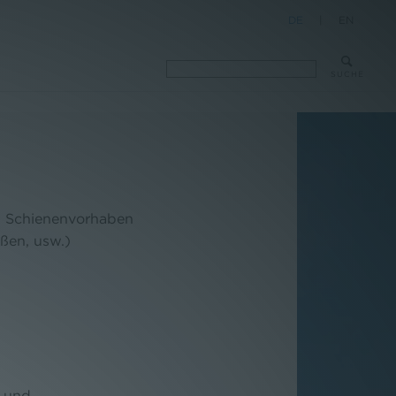
DE
|
EN
SUCHE
d Schienenvorhaben
ßen, usw.)
n und