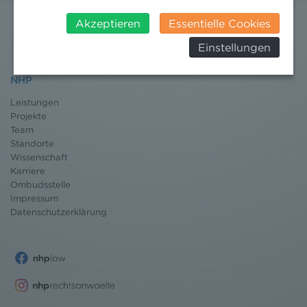
angemessenes Datenschutzniveau. Es besteht daher
insbesondere das Risiko, dass ihre Daten durch US-
Akzeptieren
Essentielle Cookies
Behörden, zu Kontroll- und zu
Einstellungen
Überwachungszwecken, verarbeitet werden und
dagegen keine wirksamen Rechtsbehelfe erhoben
NHP
werden können. Zudem finden Sie am
Bildschirmrand ein Cookie-Icon wo Sie jederzeit Ihre
Leistungen
Einwilligung widerrufen und Widerspruch ausüben.
Projekte
Weitere Infomationen finden Sie hier:
Team
Datenschutzerklärung
Standorte
Wissenschaft
Karriere
Ombudsstelle
Impressum
Datenschutz
erklärung