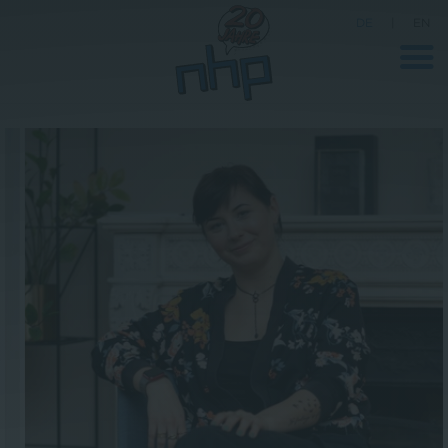
DE
|
EN
Unternehmen
News
Wissenschaft
Karriere
Pressebereich
Kontakt