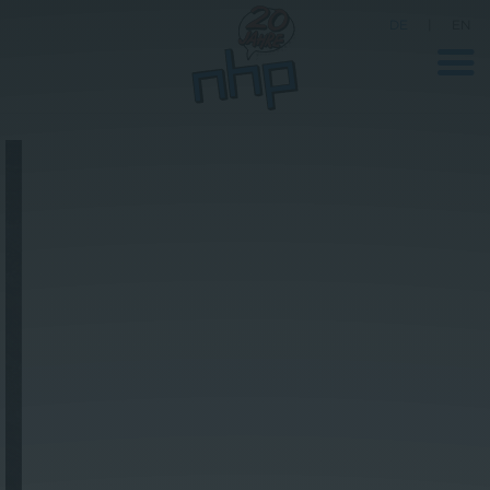
DE
|
EN
Unternehmen
News
Wissenschaft
Karriere
Pressebereich
Kontakt