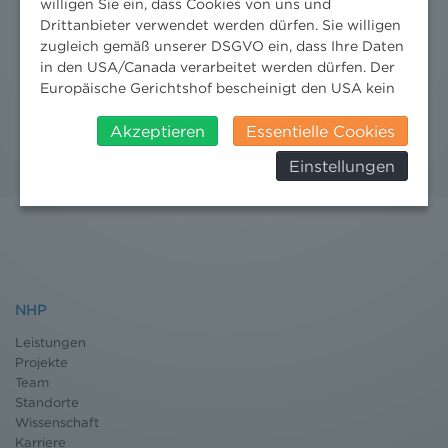
willigen Sie ein, dass Cookies von uns und
Drittanbieter verwendet werden dürfen. Sie willigen
Mag. Paul Reichel
zugleich gemäß unserer DSGVO ein, dass Ihre Daten
Partner
in den USA/Canada verarbeitet werden dürfen. Der
Europäische Gerichtshof bescheinigt den USA kein
angemessenes Datenschutzniveau. Es besteht daher
insbesondere das Risiko, dass ihre Daten durch US-
Akzeptieren
Essentielle Cookies
Behörden, zu Kontroll- und zu
Einstellungen
Überwachungszwecken, verarbeitet werden und
dagegen keine wirksamen Rechtsbehelfe erhoben
werden können. Zudem finden Sie am
Bildschirmrand ein Cookie-Icon wo Sie jederzeit Ihre
Einwilligung widerrufen und Widerspruch ausüben.
Weitere Infomationen finden Sie hier:
Datenschutzerklärung
NHP
Leistungen
Projekte
Team
Standorte
Wissenschaft
Karriere