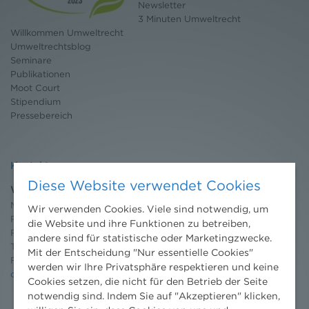
Newsletter
3 Minuten Umweltrecht
Willkommen Umweltrecht
Umweltrechtsblog
Seminare
Publikationen
Moot Court
Stipendium
Pressebereich
Kontakt
Diese Website verwendet Cookies
Wien
Niederhuber & Partner
Wir verwenden Cookies. Viele sind notwendig, um
Rechtsanwälte GmbH
die Website und ihre Funktionen zu betreiben,
Reisnerstraße 53, 1030 Wien
andere sind für statistische oder Marketingzwecke.
T:
+43 1 513 21 24-0
Mit der Entscheidung "Nur essentielle Cookies"
F: +43 1 513 21 24-300
werden wir Ihre Privatsphäre respektieren und keine
office@nhp.eu
Cookies setzen, die nicht für den Betrieb der Seite
notwendig sind. Indem Sie auf "Akzeptieren" klicken,