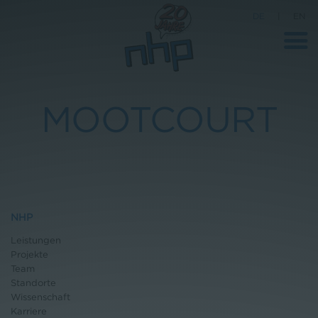
DE
|
EN
MOOTCOURT
Unternehmen
News
Wissenschaft
Karriere
NHP
Pressebereich
Leistungen
Projekte
Kontakt
Team
Standorte
Wissenschaft
Karriere