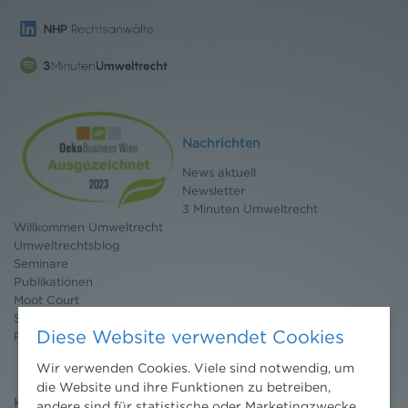
Nachrichten
News aktuell
Newsletter
3 Minuten Umweltrecht
Willkommen Umweltrecht
Umweltrechtsblog
Seminare
Publikationen
Moot Court
Stipendium
Diese Website verwendet Cookies
Pressebereich
Wir verwenden Cookies. Viele sind notwendig, um
die Website und ihre Funktionen zu betreiben,
Kontakt
andere sind für statistische oder Marketingzwecke.