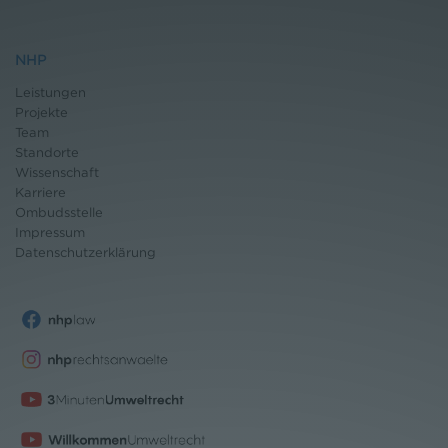
NHP
Leistungen
Projekte
Team
Standorte
Wissenschaft
Karriere
Ombudsstelle
Impressum
Datenschutz
erklärung