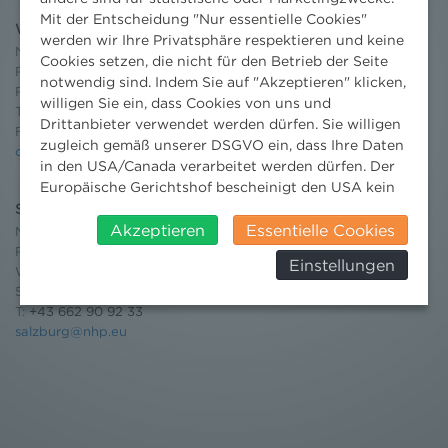
Mit der Entscheidung "Nur essentielle Cookies"
Wien
werden wir Ihre Privatsphäre respektieren und keine
Niederhuber & Partner
Cookies setzen, die nicht für den Betrieb der Seite
Rechtsanwälte GmbH
notwendig sind. Indem Sie auf "Akzeptieren" klicken,
Reisnerstraße 53, 1030 Wien
willigen Sie ein, dass Cookies von uns und
T:
+43 1 513 21 24-0
Drittanbieter verwendet werden dürfen. Sie willigen
F: +43 1 513 21 24-300
zugleich gemäß unserer DSGVO ein, dass Ihre Daten
office@nhp.eu
in den USA/Canada verarbeitet werden dürfen. Der
Europäische Gerichtshof bescheinigt den USA kein
angemessenes Datenschutzniveau. Es besteht daher
Salzburg
insbesondere das Risiko, dass ihre Daten durch US-
Akzeptieren
Essentielle Cookies
Niederhuber & Partner
Behörden, zu Kontroll- und zu
Rechtsanwälte GmbH
Einstellungen
Überwachungszwecken, verarbeitet werden und
Wilhelm-Spazier-Straße 2a
dagegen keine wirksamen Rechtsbehelfe erhoben
5020 Salzburg
T:
+43 662 90 92 33
werden können. Zudem finden Sie am
salzburg@nhp.eu
Bildschirmrand ein Cookie-Icon wo Sie jederzeit Ihre
Einwilligung widerrufen und Widerspruch ausüben.
Weitere Infomationen finden Sie hier:
Datenschutzerklärung