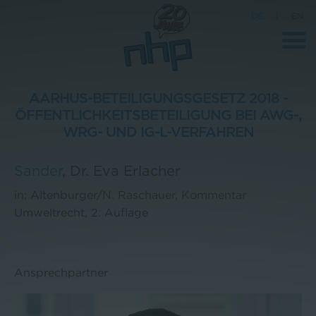
DE
|
EN
AARHUS-BETEILIGUNGSGESETZ 2018 -
ÖFFENTLICHKEITSBETEILIGUNG BEI AWG-,
Unternehmen
WRG- UND IG-L-VERFAHREN
News
Sander
,
Dr. Eva Erlacher
Wissenschaft
in: Altenburger/N. Raschauer, Kommentar
Karriere
Umweltrecht, 2. Auflage
Pressebereich
Kontakt
Ansprechpartner