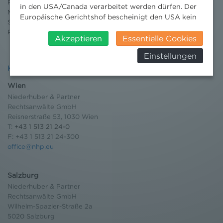
Publikationen
in den USA/Canada verarbeitet werden dürfen. Der
Moot Court
Europäische Gerichtshof bescheinigt den USA kein
Stipendium
angemessenes Datenschutzniveau. Es besteht daher
Pressebereich
insbesondere das Risiko, dass ihre Daten durch US-
Akzeptieren
Essentielle Cookies
Behörden, zu Kontroll- und zu
Einstellungen
Überwachungszwecken, verarbeitet werden und
Kontakt
dagegen keine wirksamen Rechtsbehelfe erhoben
werden können. Zudem finden Sie am
Wien
Bildschirmrand ein Cookie-Icon wo Sie jederzeit Ihre
Niederhuber & Partner
Einwilligung widerrufen und Widerspruch ausüben.
Rechtsanwälte GmbH
Weitere Infomationen finden Sie hier:
Reisnerstraße 53, 1030 Wien
Datenschutzerklärung
T:
+43 1 513 21 24-0
F: +43 1 513 21 24-300
office@nhp.eu
Salzburg
Niederhuber & Partner
Rechtsanwälte GmbH
Wilhelm-Spazier-Straße 2a
5020 Salzburg