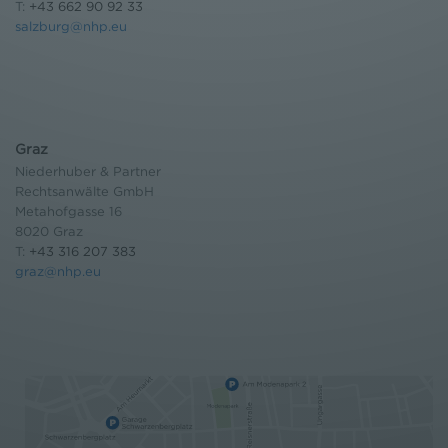
T:
+43 662 90 92 33
salzburg@nhp.eu
Graz
Niederhuber & Partner
Rechtsanwälte GmbH
Metahofgasse 16
8020 Graz
T:
+43 316 207 383
graz@nhp.eu