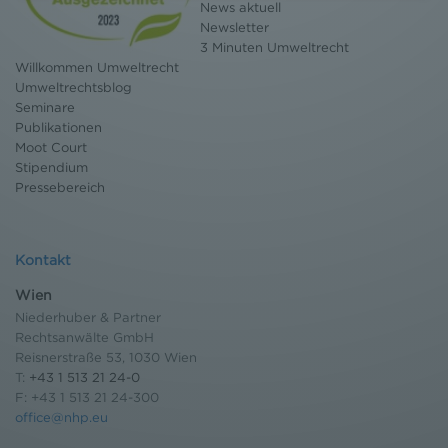
News aktuell
Bildschirmrand ein Cookie-Icon wo Sie jederzeit Ihre
Newsletter
Einwilligung widerrufen und Widerspruch ausüben.
3 Minuten Umweltrecht
Weitere Infomationen finden Sie hier:
Willkommen Umweltrecht
Datenschutzerklärung
Umweltrechtsblog
Seminare
Publikationen
Moot Court
Stipendium
Pressebereich
Kontakt
Wien
Niederhuber & Partner
Rechtsanwälte GmbH
Reisnerstraße 53, 1030 Wien
T:
+43 1 513 21 24-0
F: +43 1 513 21 24-300
office@nhp.eu