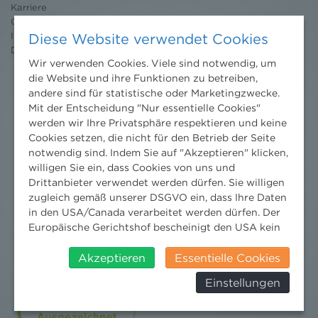
Karriere
Ombudsstelle
Impressum
Diese Website verwendet Cookies
Datenschutz
erklärung
Wir verwenden Cookies. Viele sind notwendig, um
die Website und ihre Funktionen zu betreiben,
andere sind für statistische oder Marketingzwecke.
Mit der Entscheidung "Nur essentielle Cookies"
werden wir Ihre Privatsphäre respektieren und keine
Cookies setzen, die nicht für den Betrieb der Seite
notwendig sind. Indem Sie auf "Akzeptieren" klicken,
willigen Sie ein, dass Cookies von uns und
Drittanbieter verwendet werden dürfen. Sie willigen
zugleich gemäß unserer DSGVO ein, dass Ihre Daten
in den USA/Canada verarbeitet werden dürfen. Der
Europäische Gerichtshof bescheinigt den USA kein
angemessenes Datenschutzniveau. Es besteht daher
insbesondere das Risiko, dass ihre Daten durch US-
Akzeptieren
Essentielle Cookies
Behörden, zu Kontroll- und zu
Einstellungen
Überwachungszwecken, verarbeitet werden und
Nachrichten
dagegen keine wirksamen Rechtsbehelfe erhoben
werden können. Zudem finden Sie am