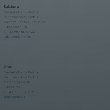
Salzburg
Niederhuber & Partner
Rechtsanwälte GmbH
Wilhelm-Spazier-Straße 2a
5020 Salzburg
T:
+43 662 90 92 33
salzburg@nhp.eu
Graz
Niederhuber & Partner
Rechtsanwälte GmbH
Metahofgasse 16
8020 Graz
T:
+43 316 207 383
graz@nhp.eu