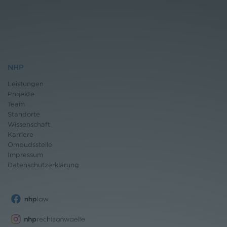
NHP
Leistungen
Projekte
Team
Standorte
Wissenschaft
Karriere
Ombudsstelle
Impressum
Datenschutz
erklärung