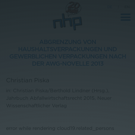
DE
|
EN
ABGRENZUNG VON
HAUSHALTSVERPACKUNGEN UND
Unternehmen
GEWERBLICHEN VERPACKUNGEN NACH
DER AWG-NOVELLE 2013
News
Wissenschaft
Christian Piska
Karriere
in: Christian Piska/Berthold Lindner (Hrsg.),
Jahrbuch Abfallwirtschaftsrecht 2015, Neuer
Pressebereich
Wissenschaftlicher Verlag
Kontakt
error while rendering cloud19.related_persons