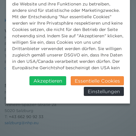
die Website und ihre Funktionen zu betreiben,
andere sind für statistische oder Marketingzwecke.
Mit der Entscheidung "Nur essentielle Cookies"
Kontakt
werden wir Ihre Privatsphäre respektieren und keine
Cookies setzen, die nicht für den Betrieb der Seite
Wien
notwendig sind. Indem Sie auf "Akzeptieren" klicken,
Niederhuber & Partner
willigen Sie ein, dass Cookies von uns und
Rechtsanwälte GmbH
Drittanbieter verwendet werden dürfen. Sie willigen
Reisnerstraße 53, 1030 Wien
zugleich gemäß unserer DSGVO ein, dass Ihre Daten
T:
+43 1 513 21 24-0
in den USA/Canada verarbeitet werden dürfen. Der
F: +43 1 513 21 24-300
Europäische Gerichtshof bescheinigt den USA kein
office@nhp.eu
angemessenes Datenschutzniveau. Es besteht daher
insbesondere das Risiko, dass ihre Daten durch US-
Akzeptieren
Essentielle Cookies
Salzburg
Behörden, zu Kontroll- und zu
Einstellungen
Niederhuber & Partner
Überwachungszwecken, verarbeitet werden und
Rechtsanwälte GmbH
dagegen keine wirksamen Rechtsbehelfe erhoben
Wilhelm-Spazier-Straße 2a
werden können. Zudem finden Sie am
5020 Salzburg
Bildschirmrand ein Cookie-Icon wo Sie jederzeit Ihre
T:
+43 662 90 92 33
Einwilligung widerrufen und Widerspruch ausüben.
salzburg@nhp.eu
Weitere Infomationen finden Sie hier:
Datenschutzerklärung