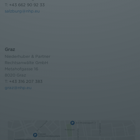
T:
+43 662 90 92 33
salzburg@nhp.eu
Graz
Niederhuber & Partner
Rechtsanwälte GmbH
Metahofgasse 16
8020 Graz
T:
+43 316 207 383
graz@nhp.eu