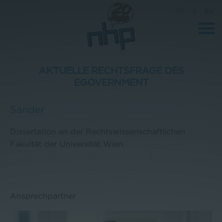
DE
|
EN
AKTUELLE RECHTSFRAGE DES
EGOVERNMENT
Unternehmen
Sander
News
Wissenschaft
Dissertation an der Rechtswissenschaftlichen
Fakultät der Universität Wien
Karriere
Pressebereich
Kontakt
Ansprechpartner