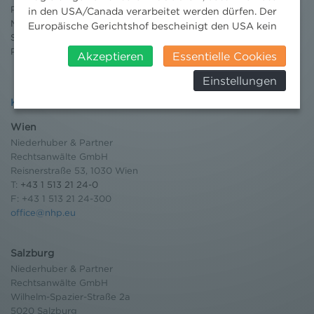
Publikationen
in den USA/Canada verarbeitet werden dürfen. Der
Moot Court
Europäische Gerichtshof bescheinigt den USA kein
Stipendium
angemessenes Datenschutzniveau. Es besteht daher
Pressebereich
insbesondere das Risiko, dass ihre Daten durch US-
Akzeptieren
Essentielle Cookies
Behörden, zu Kontroll- und zu
Einstellungen
Überwachungszwecken, verarbeitet werden und
dagegen keine wirksamen Rechtsbehelfe erhoben
Kontakt
werden können. Zudem finden Sie am
Wien
Bildschirmrand ein Cookie-Icon wo Sie jederzeit Ihre
Niederhuber & Partner
Einwilligung widerrufen und Widerspruch ausüben.
Rechtsanwälte GmbH
Weitere Infomationen finden Sie hier:
Reisnerstraße 53, 1030 Wien
Datenschutzerklärung
T:
+43 1 513 21 24-0
F: +43 1 513 21 24-300
office@nhp.eu
Salzburg
Niederhuber & Partner
Rechtsanwälte GmbH
Wilhelm-Spazier-Straße 2a
5020 Salzburg