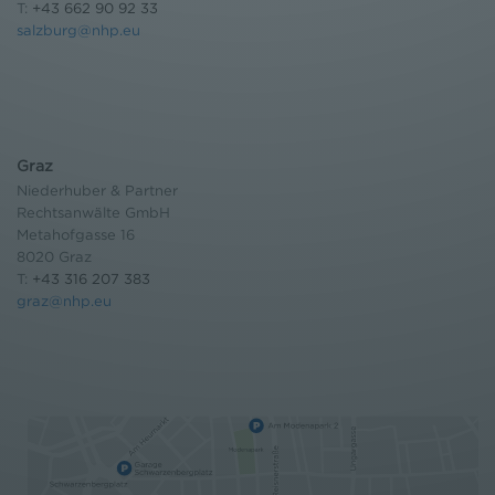
T:
+43 662 90 92 33
salzburg@nhp.eu
Graz
Niederhuber & Partner
Rechtsanwälte GmbH
Metahofgasse 16
8020 Graz
T:
+43 316 207 383
graz@nhp.eu