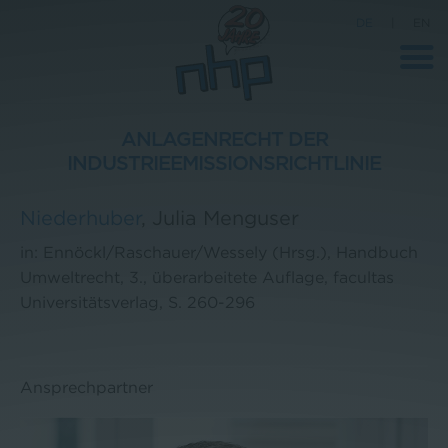
DE
|
EN
ANLAGENRECHT DER
INDUSTRIEEMISSIONSRICHTLINIE
Unternehmen
Niederhuber
,
Julia Menguser
News
in: Ennöckl/Raschauer/Wessely (Hrsg.), Handbuch
Wissenschaft
Umweltrecht, 3., überarbeitete Auflage, facultas
Karriere
Universitätsverlag, S. 260-296
Pressebereich
Kontakt
Ansprechpartner