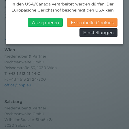
Publikationen
in den USA/Canada verarbeitet werden dürfen. Der
Moot Court
Europäische Gerichtshof bescheinigt den USA kein
Stipendium
angemessenes Datenschutzniveau. Es besteht daher
Pressebereich
insbesondere das Risiko, dass ihre Daten durch US-
Akzeptieren
Essentielle Cookies
Behörden, zu Kontroll- und zu
Einstellungen
Überwachungszwecken, verarbeitet werden und
Kontakt
dagegen keine wirksamen Rechtsbehelfe erhoben
werden können. Zudem finden Sie am
Wien
Bildschirmrand ein Cookie-Icon wo Sie jederzeit Ihre
Niederhuber & Partner
Einwilligung widerrufen und Widerspruch ausüben.
Rechtsanwälte GmbH
Weitere Infomationen finden Sie hier:
Reisnerstraße 53, 1030 Wien
Datenschutzerklärung
T:
+43 1 513 21 24-0
F: +43 1 513 21 24-300
office@nhp.eu
Salzburg
Niederhuber & Partner
Rechtsanwälte GmbH
Wilhelm-Spazier-Straße 2a
5020 Salzburg