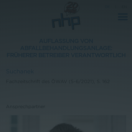
DE
|
EN
AUFLASSUNG VON
ABFALLBEHANDLUNGSANLAGE:
FRÜHERER BETREIBER VERANTWORTLICH
Unternehmen
News
Suchanek
Wissenschaft
Fachzeitschrift des ÖWAV (5-6/2021), S. 162
Karriere
Pressebereich
Ansprechpartner
Kontakt