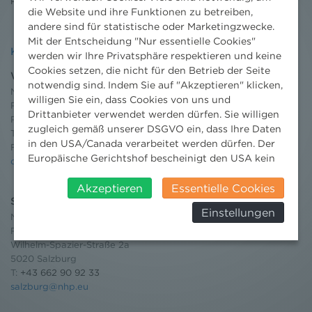
Pressebereich
die Website und ihre Funktionen zu betreiben,
andere sind für statistische oder Marketingzwecke.
Mit der Entscheidung "Nur essentielle Cookies"
Kontakt
werden wir Ihre Privatsphäre respektieren und keine
Cookies setzen, die nicht für den Betrieb der Seite
Wien
notwendig sind. Indem Sie auf "Akzeptieren" klicken,
Niederhuber & Partner
willigen Sie ein, dass Cookies von uns und
Rechtsanwälte GmbH
Drittanbieter verwendet werden dürfen. Sie willigen
Reisnerstraße 53, 1030 Wien
zugleich gemäß unserer DSGVO ein, dass Ihre Daten
T:
+43 1 513 21 24-0
in den USA/Canada verarbeitet werden dürfen. Der
F: +43 1 513 21 24-300
Europäische Gerichtshof bescheinigt den USA kein
office@nhp.eu
angemessenes Datenschutzniveau. Es besteht daher
insbesondere das Risiko, dass ihre Daten durch US-
Akzeptieren
Essentielle Cookies
Salzburg
Behörden, zu Kontroll- und zu
Einstellungen
Überwachungszwecken, verarbeitet werden und
Niederhuber & Partner
dagegen keine wirksamen Rechtsbehelfe erhoben
Rechtsanwälte GmbH
Wilhelm-Spazier-Straße 2a
werden können. Zudem finden Sie am
5020 Salzburg
Bildschirmrand ein Cookie-Icon wo Sie jederzeit Ihre
T:
+43 662 90 92 33
Einwilligung widerrufen und Widerspruch ausüben.
salzburg@nhp.eu
Weitere Infomationen finden Sie hier:
Datenschutzerklärung