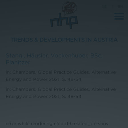
DE
|
EN
TRENDS & DEVELOPMENTS IN AUSTRIA
Unternehmen
Stangl
,
Häusler
,
Vockenhuber, BSc
,
Planitzer
News
in: Chambers, Global Practice Guides, Alternative
Wissenschaft
Energy and Power 2021, S. 48-54
Karriere
in: Chambers, Global Practice Guides, Alternative
Pressebereich
Energy and Power 2021, S. 48-54
Kontakt
error while rendering cloud19.related_persons