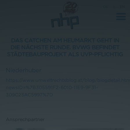
DE
|
EN
DAS CATCHEN AM HEUMARKT GEHT IN
DIE NÄCHSTE RUNDE. BVWG BEFINDET
Unternehmen
STÄDTEBAUPROJEKT ALS UVP-PFLICHTIG
News
Niederhuber
Wissenschaft
https://www.umweltrechtsblog.at/blog/blogdetail.htm
Karriere
newsID=%7B305591F2-6010-11E9-9F31-
309C23AC5997%7D
Pressebereich
Kontakt
Ansprechpartner