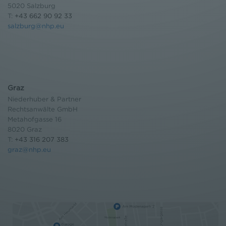
5020 Salzburg
T:
+43 662 90 92 33
salzburg@nhp.eu
Graz
Niederhuber & Partner
Rechtsanwälte GmbH
Metahofgasse 16
8020 Graz
T:
+43 316 207 383
graz@nhp.eu