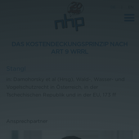
DE
|
EN
DAS KOSTENDECKUNGSPRINZIP NACH
ART 9 WRRL
Unternehmen
Stangl
News
in: Damohorsky et al (Hrsg), Wald-, Wasser- und
Wissenschaft
Vogelschutzrecht in Österreich, in der
Karriere
Tschechischen Republik und in der EU,
173 ff
Pressebereich
Kontakt
Ansprechpartner