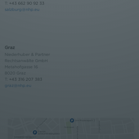
T:
+43 662 90 92 33
salzburg@nhp.eu
Graz
Niederhuber & Partner
Rechtsanwälte GmbH
Metahofgasse 16
8020 Graz
T:
+43 316 207 383
graz@nhp.eu