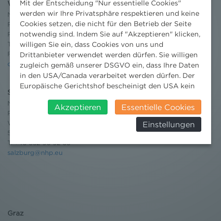
Mit der Entscheidung "Nur essentielle Cookies"
Wien
werden wir Ihre Privatsphäre respektieren und keine
Niederhuber & Partner
Cookies setzen, die nicht für den Betrieb der Seite
Rechtsanwälte GmbH
notwendig sind. Indem Sie auf "Akzeptieren" klicken,
Reisnerstraße 53, 1030 Wien
T:
+43 1 513 21 24-0
willigen Sie ein, dass Cookies von uns und
F: +43 1 513 21 24-300
Drittanbieter verwendet werden dürfen. Sie willigen
office@nhp.eu
zugleich gemäß unserer DSGVO ein, dass Ihre Daten
in den USA/Canada verarbeitet werden dürfen. Der
Europäische Gerichtshof bescheinigt den USA kein
Salzburg
angemessenes Datenschutzniveau. Es besteht daher
Niederhuber & Partner
insbesondere das Risiko, dass ihre Daten durch US-
Akzeptieren
Essentielle Cookies
Rechtsanwälte GmbH
Behörden, zu Kontroll- und zu
Wilhelm-Spazier-Straße 2a
Einstellungen
Überwachungszwecken, verarbeitet werden und
5020 Salzburg
dagegen keine wirksamen Rechtsbehelfe erhoben
T:
+43 662 90 92 33
werden können. Zudem finden Sie am
salzburg@nhp.eu
Bildschirmrand ein Cookie-Icon wo Sie jederzeit Ihre
Einwilligung widerrufen und Widerspruch ausüben.
Weitere Infomationen finden Sie hier:
Datenschutzerklärung
Graz