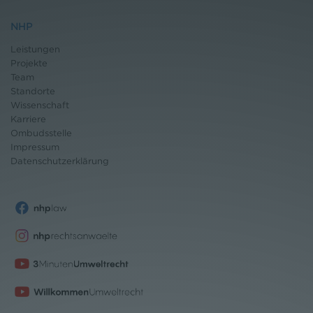
NHP
Leistungen
Projekte
Team
Standorte
Wissenschaft
Karriere
Ombudsstelle
Impressum
Datenschutz
erklärung