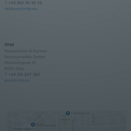
T:
+43 662 90 92 33
salzburg@nhp.eu
Graz
Niederhuber & Partner
Rechtsanwälte GmbH
Metahofgasse 16
8020 Graz
T:
+43 316 207 383
graz@nhp.eu