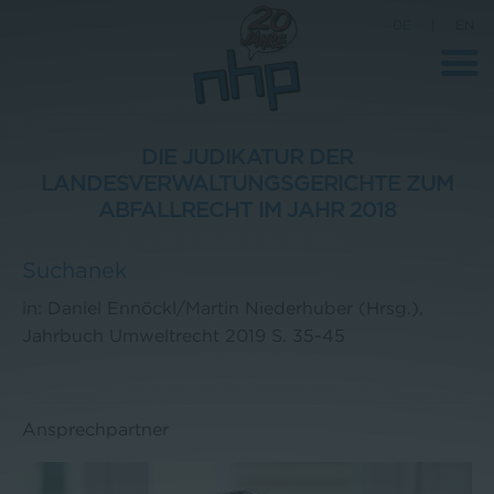
DE
|
EN
DIE JUDIKATUR DER
LANDESVERWALTUNGSGERICHTE ZUM
Unternehmen
ABFALLRECHT IM JAHR 2018
News
Suchanek
Wissenschaft
in: Daniel Ennöckl/Martin Niederhuber (Hrsg.),
Karriere
Jahrbuch Umweltrecht 2019 S. 35-45
Pressebereich
Kontakt
Ansprechpartner