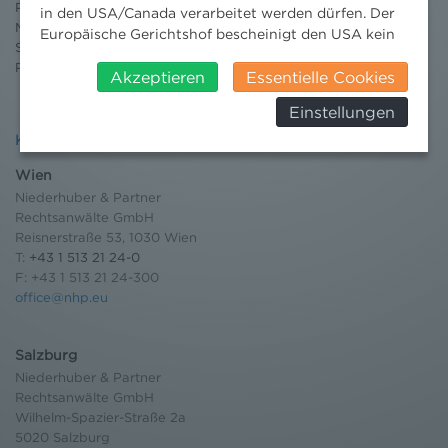
Publikationen
in den USA/Canada verarbeitet werden dürfen. Der
Moot Court
Europäische Gerichtshof bescheinigt den USA kein
Stipendium
angemessenes Datenschutzniveau. Es besteht daher
Pressebereich
insbesondere das Risiko, dass ihre Daten durch US-
Akzeptieren
Essentielle Cookies
Behörden, zu Kontroll- und zu
Einstellungen
Überwachungszwecken, verarbeitet werden und
dagegen keine wirksamen Rechtsbehelfe erhoben
Kontakt
werden können. Zudem finden Sie am
Wien
Bildschirmrand ein Cookie-Icon wo Sie jederzeit Ihre
Niederhuber & Partner
Einwilligung widerrufen und Widerspruch ausüben.
Rechtsanwälte GmbH
Weitere Infomationen finden Sie hier:
Reisnerstraße 53, 1030 Wien
Datenschutzerklärung
T:
+43 1 513 21 24-0
F: +43 1 513 21 24-300
office@nhp.eu
Salzburg
Niederhuber & Partner
Rechtsanwälte GmbH
Wilhelm-Spazier-Straße 2a
5020 Salzburg