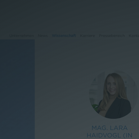
Unternehmen
News
Wissenschaft
Karriere
Pressebereich
Kont
Unternehmen
News
Wissenschaft
Karriere
Pressebereich
MAG. LARA
HAIDVOGL (IN
Kontakt