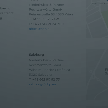
Niederhuber & Partner
trecht
Rechtsanwälte GmbH
eltrecht
Reisnerstraße 53, 1030 Wien
og
T:
+43 1 513 21 24-0
F: +43 1 513 21 24-300
office@nhp.eu
Salzburg
Niederhuber & Partner
Rechtsanwälte GmbH
Wilhelm-Spazier-Straße 2a
5020 Salzburg
T:
+43 662 90 92 33
salzburg@nhp.eu