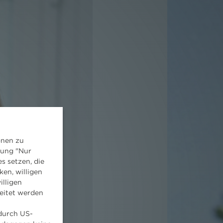
onen zu
dung "Nur
s setzen, die
ken, willigen
illigen
eitet werden
 durch US-