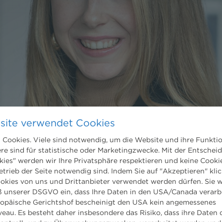
site verwendet Cookies
Cookies. Viele sind notwendig, um die Website und ihre Funkti
ere sind für statistische oder Marketingzwecke. Mit der Entschei
kies" werden wir Ihre Privatsphäre respektieren und keine Cookie
etrieb der Seite notwendig sind. Indem Sie auf "Akzeptieren" klic
ookies von uns und Drittanbieter verwendet werden dürfen. Sie w
 unserer DSGVO ein, dass Ihre Daten in den USA/Canada verarb
ropäische Gerichtshof bescheinigt den USA kein angemessenes
eau. Es besteht daher insbesondere das Risiko, dass ihre Daten