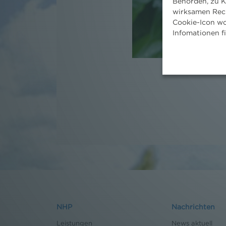
Behörden, zu K
wirksamen Rech
Cookie-Icon wo
Infomationen f
NHP
Nachrichten
Leistungen
News aktuell