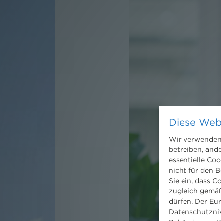
Diese Web
Wir verwenden 
betreiben, and
essentielle Coo
nicht für den B
Sie ein, dass C
zugleich gemäß
dürfen. Der Eu
Datenschutzniv