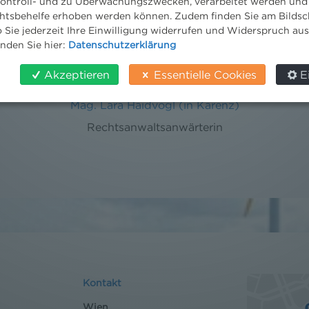
ontroll- und zu Überwachungszwecken, verarbeitet werden und
tsbehelfe erhoben werden können. Zudem finden Sie am Bildsc
 Sie jederzeit Ihre Einwilligung widerrufen und Widerspruch au
inden Sie hier:
Datenschutzerklärung
Akzeptieren
Essentielle Cookies
E
Mag. Lara Haidvogl (in Karenz)
Rechtsanwaltsanwärterin
Kontakt
Wien