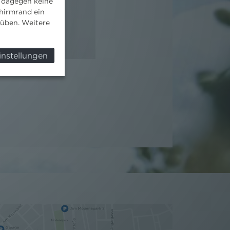
 dagegen keine
hirmrand ein
süben. Weitere
instellungen