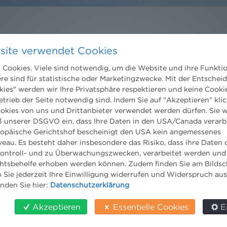
Kontakt
site verwendet Cookies
Wien
Cookies. Viele sind notwendig, um die Website und ihre Funkti
Niederhuber & Partner
ere sind für statistische oder Marketingzwecke. Mit der Entschei
trecht
Rechtsanwälte GmbH
kies" werden wir Ihre Privatsphäre respektieren und keine Cookie
eltrecht
Reisnerstraße 53, 1030 Wien
etrieb der Seite notwendig sind. Indem Sie auf "Akzeptieren" klic
og
T:
+43 1 513 21 24-0
ookies von uns und Drittanbieter verwendet werden dürfen. Sie w
F: +43 1 513 21 24-300
 unserer DSGVO ein, dass Ihre Daten in den USA/Canada verarb
office@nhp.eu
ropäische Gerichtshof bescheinigt den USA kein angemessenes
eau. Es besteht daher insbesondere das Risiko, dass ihre Daten
ontroll- und zu Überwachungszwecken, verarbeitet werden und
tsbehelfe erhoben werden können. Zudem finden Sie am Bildsc
 Sie jederzeit Ihre Einwilligung widerrufen und Widerspruch au
Salzburg
inden Sie hier:
Datenschutzerklärung
Niederhuber & Partner
Rechtsanwälte GmbH
Akzeptieren
Essentielle Cookies
E
Wilhelm-Spazier-Straße 2a
5020 Salzburg