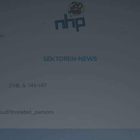
akt
SEKTOREN-NEWS
ZVB, S. 145-147
loud19.related_persons