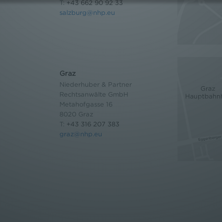
T:
+43 662 90 92 33
salzburg@nhp.eu
Graz
Niederhuber & Partner
Rechtsanwälte GmbH
Metahofgasse 16
8020 Graz
T:
+43 316 207 383
graz@nhp.eu