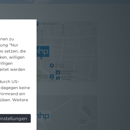
onen zu
dung "Nur
s setzen, die
ken, willigen
illigen
eitet werden
 durch US-
 dagegen keine
hirmrand ein
süben. Weitere
instellungen