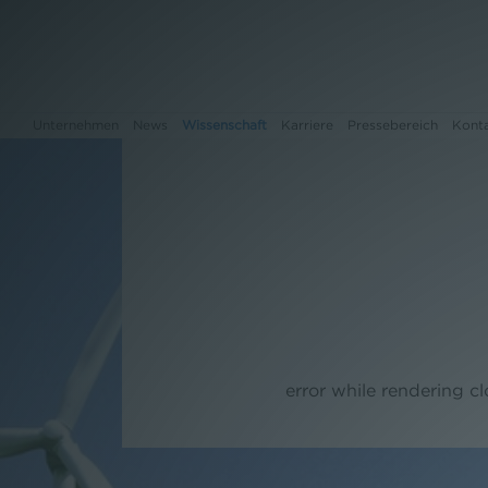
Unternehmen
News
Wissenschaft
Karriere
Pressebereich
Kont
Unternehmen
News
Wissenschaft
Karriere
error while rendering c
Pressebereich
Kontakt