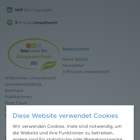
Nachrichten
News aktuell
Newsletter
3 Minuten Umweltrecht
Willkommen Umweltrecht
Umweltrechtsblog
Seminare
Publikationen
Moot Court
Stipendium
Diese Website verwendet Cookies
Pressebereich
Wir verwenden Cookies. Viele sind notwendig, um
die Website und ihre Funktionen zu betreiben,
Kontakt
andere sind für statistische oder Marketingzwecke.