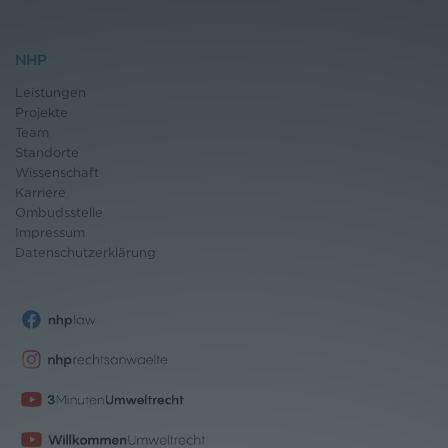
NHP
Leistungen
Projekte
Team
Standorte
Wissenschaft
Karriere
Ombudsstelle
Impressum
Datenschutz
erklärung