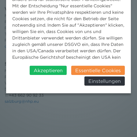
Mit der Entscheidung "Nur essentielle Cookies"
Wien
werden wir Ihre Privatsphäre respektieren und keine
Niederhuber & Partner
Cookies setzen, die nicht für den Betrieb der Seite
Rechtsanwälte GmbH
notwendig sind. Indem Sie auf "Akzeptieren" klicken,
Reisnerstraße 53, 1030 Wien
willigen Sie ein, dass Cookies von uns und
T:
+43 1 513 21 24-0
Drittanbieter verwendet werden dürfen. Sie willigen
F: +43 1 513 21 24-300
zugleich gemäß unserer DSGVO ein, dass Ihre Daten
office@nhp.eu
in den USA/Canada verarbeitet werden dürfen. Der
Europäische Gerichtshof bescheinigt den USA kein
angemessenes Datenschutzniveau. Es besteht daher
Salzburg
insbesondere das Risiko, dass ihre Daten durch US-
Akzeptieren
Essentielle Cookies
Niederhuber & Partner
Behörden, zu Kontroll- und zu
Rechtsanwälte GmbH
Einstellungen
Überwachungszwecken, verarbeitet werden und
Wilhelm-Spazier-Straße 2a
dagegen keine wirksamen Rechtsbehelfe erhoben
5020 Salzburg
T:
+43 662 90 92 33
werden können. Zudem finden Sie am
salzburg@nhp.eu
Bildschirmrand ein Cookie-Icon wo Sie jederzeit Ihre
Einwilligung widerrufen und Widerspruch ausüben.
Weitere Infomationen finden Sie hier:
Datenschutzerklärung