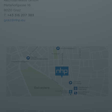
Rechtsanwälte GmbH
Metahofgasse 16
8020 Graz
T:
+43 316 207 383
graz@nhp.eu