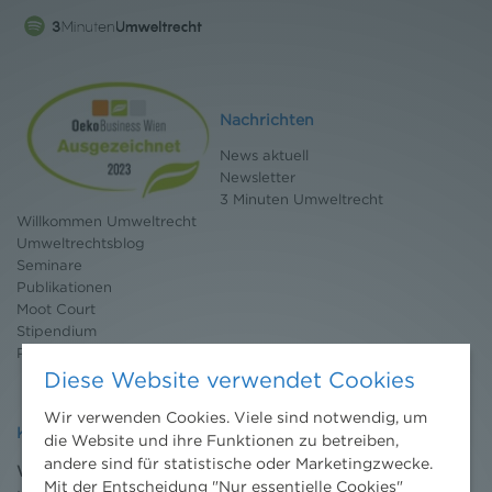
Nachrichten
News aktuell
Newsletter
3 Minuten Umweltrecht
Willkommen Umweltrecht
Umweltrechtsblog
Seminare
Publikationen
Moot Court
Stipendium
Pressebereich
Diese Website verwendet Cookies
Wir verwenden Cookies. Viele sind notwendig, um
Kontakt
die Website und ihre Funktionen zu betreiben,
andere sind für statistische oder Marketingzwecke.
Wien
Mit der Entscheidung "Nur essentielle Cookies"