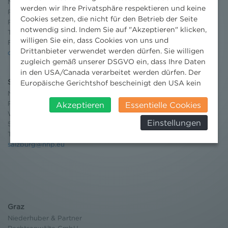
Niederhuber & Partner
werden wir Ihre Privatsphäre respektieren und keine
Rechtsanwälte GmbH
Cookies setzen, die nicht für den Betrieb der Seite
Reisnerstraße 53, 1030 Wien
notwendig sind. Indem Sie auf "Akzeptieren" klicken,
T:
+43 1 513 21 24-0
willigen Sie ein, dass Cookies von uns und
F: +43 1 513 21 24-300
Drittanbieter verwendet werden dürfen. Sie willigen
office@nhp.eu
zugleich gemäß unserer DSGVO ein, dass Ihre Daten
in den USA/Canada verarbeitet werden dürfen. Der
Salzburg
Europäische Gerichtshof bescheinigt den USA kein
angemessenes Datenschutzniveau. Es besteht daher
Niederhuber & Partner
Rechtsanwälte GmbH
insbesondere das Risiko, dass ihre Daten durch US-
Akzeptieren
Essentielle Cookies
Wilhelm-Spazier-Straße 2a
Behörden, zu Kontroll- und zu
Einstellungen
5020 Salzburg
Überwachungszwecken, verarbeitet werden und
T:
+43 662 90 92 33
dagegen keine wirksamen Rechtsbehelfe erhoben
salzburg@nhp.eu
werden können. Zudem finden Sie am
Bildschirmrand ein Cookie-Icon wo Sie jederzeit Ihre
Einwilligung widerrufen und Widerspruch ausüben.
Weitere Infomationen finden Sie hier:
Datenschutzerklärung
Graz
Niederhuber & Partner