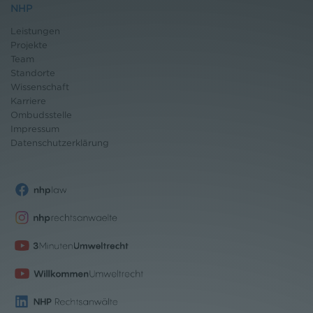
NHP
Leistungen
Projekte
Team
Standorte
Wissenschaft
Karriere
Ombudsstelle
Impressum
Datenschutz
erklärung