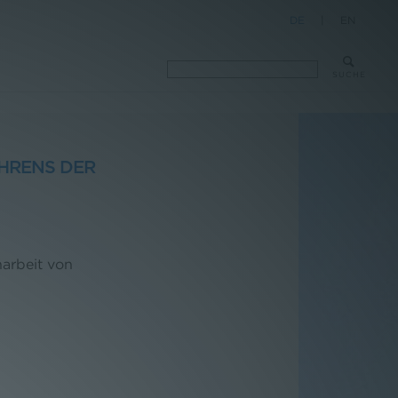
DE
|
EN
SUCHE
HRENS DER
arbeit von