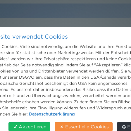
site verwendet Cookies
Kontakt
Cookies. Viele sind notwendig, um die Website und ihre Funkti
Wien
ere sind für statistische oder Marketingzwecke. Mit der Entschei
Niederhuber & Partner
kies" werden wir Ihre Privatsphäre respektieren und keine Cookie
trecht
Rechtsanwälte GmbH
etrieb der Seite notwendig sind. Indem Sie auf "Akzeptieren" klic
eltrecht
Reisnerstraße 53, 1030 Wien
ookies von uns und Drittanbieter verwendet werden dürfen. Sie w
og
T:
+43 1 513 21 24-0
 unserer DSGVO ein, dass Ihre Daten in den USA/Canada verarb
F: +43 1 513 21 24-300
ropäische Gerichtshof bescheinigt den USA kein angemessenes
office@nhp.eu
eau. Es besteht daher insbesondere das Risiko, dass ihre Daten
ontroll- und zu Überwachungszwecken, verarbeitet werden und
tsbehelfe erhoben werden können. Zudem finden Sie am Bildsc
 Sie jederzeit Ihre Einwilligung widerrufen und Widerspruch au
inden Sie hier:
Datenschutzerklärung
Salzburg
Niederhuber & Partner
Akzeptieren
Essentielle Cookies
E
Rechtsanwälte GmbH