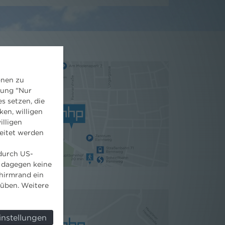
onen zu
dung "Nur
s setzen, die
ken, willigen
illigen
eitet werden
 durch US-
 dagegen keine
hirmrand ein
süben. Weitere
instellungen