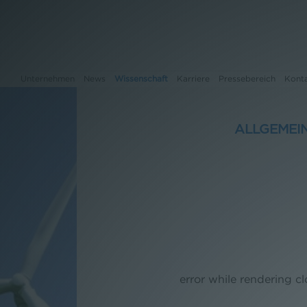
Unternehmen
News
Wissenschaft
Karriere
Pressebereich
Kont
ALLGEMEI
Unternehmen
News
Wissenschaft
Karriere
Pressebereich
error while rendering c
Kontakt