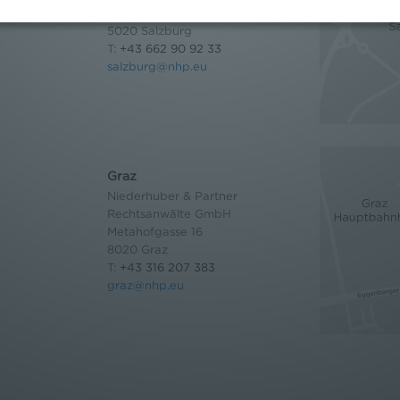
Wilhelm-Spazier-Straße 2a
5020 Salzburg
T:
+43 662 90 92 33
salzburg@nhp.eu
Graz
Niederhuber & Partner
Rechtsanwälte GmbH
Metahofgasse 16
8020 Graz
T:
+43 316 207 383
graz@nhp.eu