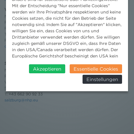
Mit der Entscheidung "Nur essentielle Cookies"
Wien
werden wir Ihre Privatsphäre respektieren und keine
Niederhuber & Partner
Cookies setzen, die nicht für den Betrieb der Seite
Rechtsanwälte GmbH
notwendig sind. Indem Sie auf "Akzeptieren" klicken,
Reisnerstraße 53, 1030 Wien
willigen Sie ein, dass Cookies von uns und
T:
+43 1 513 21 24-0
Drittanbieter verwendet werden dürfen. Sie willigen
F: +43 1 513 21 24-300
zugleich gemäß unserer DSGVO ein, dass Ihre Daten
office@nhp.eu
in den USA/Canada verarbeitet werden dürfen. Der
Europäische Gerichtshof bescheinigt den USA kein
angemessenes Datenschutzniveau. Es besteht daher
Salzburg
insbesondere das Risiko, dass ihre Daten durch US-
Akzeptieren
Essentielle Cookies
Niederhuber & Partner
Behörden, zu Kontroll- und zu
Rechtsanwälte GmbH
Einstellungen
Überwachungszwecken, verarbeitet werden und
Wilhelm-Spazier-Straße 2a
dagegen keine wirksamen Rechtsbehelfe erhoben
5020 Salzburg
werden können. Zudem finden Sie am
T:
+43 662 90 92 33
Bildschirmrand ein Cookie-Icon wo Sie jederzeit Ihre
salzburg@nhp.eu
Einwilligung widerrufen und Widerspruch ausüben.
Weitere Infomationen finden Sie hier:
Datenschutzerklärung