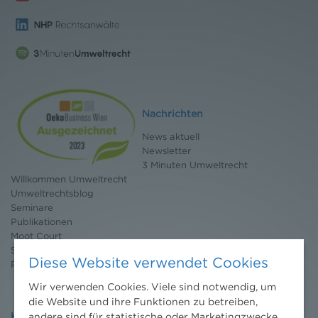
Nachrichten
News aktuell
Newsletter
3 Minuten Umweltrecht
Willkommen Umweltrecht
Umweltrechtsblog
Seminare
Publikationen
Moot Court
Stipendium
Diese Website verwendet Cookies
Pressebereich
Wir verwenden Cookies. Viele sind notwendig, um
die Website und ihre Funktionen zu betreiben,
Kontakt
andere sind für statistische oder Marketingzwecke.