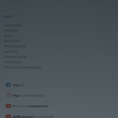
NHP
Leistungen
Projekte
Team
Standorte
Wissenschaft
Karriere
Ombudsstelle
Impressum
Datenschutz
erklärung