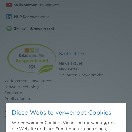
Nachrichten
News aktuell
Newsletter
3 Minuten Umweltrecht
Willkommen Umweltrecht
Umweltrechtsblog
Seminare
Publikationen
Moot Court
Stipendium
Diese Website verwendet Cookies
Pressebereich
Wir verwenden Cookies. Viele sind notwendig, um
die Website und ihre Funktionen zu betreiben,