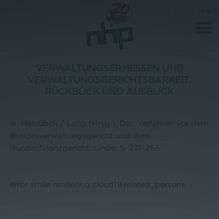
DE
|
EN
VERWALTUNGSERMESSEN UND
VERWALTUNGSGERICHTSBARKEIT:
Unternehmen
RÜCKBLICK UND AUSBLICK
News
in: Holoubek / Lang (Hrsg.), Das Verfahren vor dem
Wissenschaft
Bundesverwaltungsgericht und dem
Karriere
Bundesfinanzgericht, Linde, S. 231-265
Pressebereich
Kontakt
error while rendering cloud19.related_persons