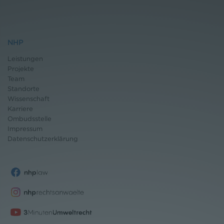
NHP
Leistungen
Projekte
Team
Standorte
Wissenschaft
Karriere
Ombudsstelle
Impressum
Datenschutz
erklärung