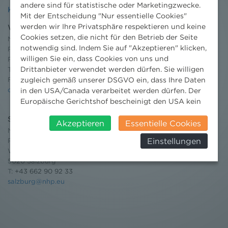
andere sind für statistische oder Marketingzwecke.
Kontakt
Mit der Entscheidung "Nur essentielle Cookies"
werden wir Ihre Privatsphäre respektieren und keine
Wien
Cookies setzen, die nicht für den Betrieb der Seite
Niederhuber & Partner
notwendig sind. Indem Sie auf "Akzeptieren" klicken,
Rechtsanwälte GmbH
willigen Sie ein, dass Cookies von uns und
Reisnerstraße 53, 1030 Wien
Drittanbieter verwendet werden dürfen. Sie willigen
T:
+43 1 513 21 24-0
F: +43 1 513 21 24-300
zugleich gemäß unserer DSGVO ein, dass Ihre Daten
office@nhp.eu
in den USA/Canada verarbeitet werden dürfen. Der
Europäische Gerichtshof bescheinigt den USA kein
angemessenes Datenschutzniveau. Es besteht daher
Salzburg
insbesondere das Risiko, dass ihre Daten durch US-
Akzeptieren
Essentielle Cookies
Niederhuber & Partner
Behörden, zu Kontroll- und zu
Einstellungen
Rechtsanwälte GmbH
Überwachungszwecken, verarbeitet werden und
Wilhelm-Spazier-Straße 2a
dagegen keine wirksamen Rechtsbehelfe erhoben
5020 Salzburg
werden können. Zudem finden Sie am
T:
+43 662 90 92 33
Bildschirmrand ein Cookie-Icon wo Sie jederzeit Ihre
salzburg@nhp.eu
Einwilligung widerrufen und Widerspruch ausüben.
Weitere Infomationen finden Sie hier:
Datenschutzerklärung