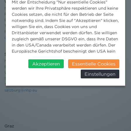
Wien
Mit der Entscheidung "Nur essentielle Cookies"
werden wir Ihre Privatsphäre respektieren und keine
Niederhuber & Partner
Rechtsanwälte GmbH
Cookies setzen, die nicht für den Betrieb der Seite
Reisnerstraße 53, 1030 Wien
notwendig sind. Indem Sie auf "Akzeptieren" klicken,
T:
+43 1 513 21 24-0
willigen Sie ein, dass Cookies von uns und
F: +43 1 513 21 24-300
Drittanbieter verwendet werden dürfen. Sie willigen
office@nhp.eu
zugleich gemäß unserer DSGVO ein, dass Ihre Daten
in den USA/Canada verarbeitet werden dürfen. Der
Europäische Gerichtshof bescheinigt den USA kein
Salzburg
angemessenes Datenschutzniveau. Es besteht daher
Niederhuber & Partner
insbesondere das Risiko, dass ihre Daten durch US-
Akzeptieren
Essentielle Cookies
Rechtsanwälte GmbH
Behörden, zu Kontroll- und zu
Wilhelm-Spazier-Straße 2a
Einstellungen
Überwachungszwecken, verarbeitet werden und
5020 Salzburg
dagegen keine wirksamen Rechtsbehelfe erhoben
T:
+43 662 90 92 33
werden können. Zudem finden Sie am
salzburg@nhp.eu
Bildschirmrand ein Cookie-Icon wo Sie jederzeit Ihre
Einwilligung widerrufen und Widerspruch ausüben.
Weitere Infomationen finden Sie hier:
Datenschutzerklärung
Graz