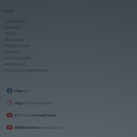
NHP
Leistungen
Projekte
Team
Standorte
Wissenschaft
Karriere
Ombudsstelle
Impressum
Datenschutz
erklärung