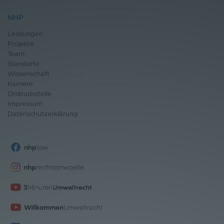
NHP
Leistungen
Projekte
Team
Standorte
Wissenschaft
Karriere
Ombudsstelle
Impressum
Datenschutz
erklärung