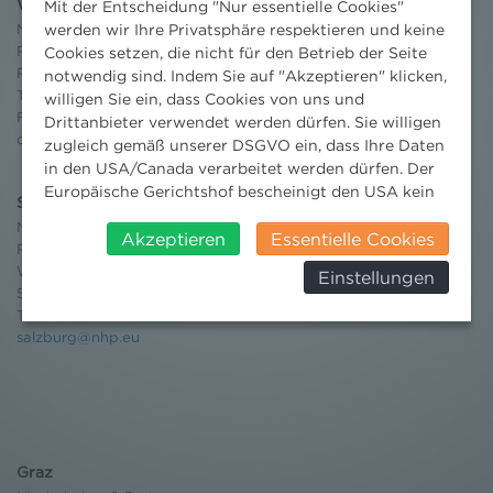
Wien
Mit der Entscheidung "Nur essentielle Cookies"
Niederhuber & Partner
werden wir Ihre Privatsphäre respektieren und keine
Rechtsanwälte GmbH
Cookies setzen, die nicht für den Betrieb der Seite
Reisnerstraße 53, 1030 Wien
notwendig sind. Indem Sie auf "Akzeptieren" klicken,
T:
+43 1 513 21 24-0
willigen Sie ein, dass Cookies von uns und
F: +43 1 513 21 24-300
Drittanbieter verwendet werden dürfen. Sie willigen
office@nhp.eu
zugleich gemäß unserer DSGVO ein, dass Ihre Daten
in den USA/Canada verarbeitet werden dürfen. Der
Europäische Gerichtshof bescheinigt den USA kein
Salzburg
angemessenes Datenschutzniveau. Es besteht daher
Niederhuber & Partner
insbesondere das Risiko, dass ihre Daten durch US-
Akzeptieren
Essentielle Cookies
Rechtsanwälte GmbH
Behörden, zu Kontroll- und zu
Wilhelm-Spazier-Straße 2a
Einstellungen
Überwachungszwecken, verarbeitet werden und
5020 Salzburg
dagegen keine wirksamen Rechtsbehelfe erhoben
T:
+43 662 90 92 33
werden können. Zudem finden Sie am
salzburg@nhp.eu
Bildschirmrand ein Cookie-Icon wo Sie jederzeit Ihre
Einwilligung widerrufen und Widerspruch ausüben.
Weitere Infomationen finden Sie hier:
Datenschutzerklärung
Graz