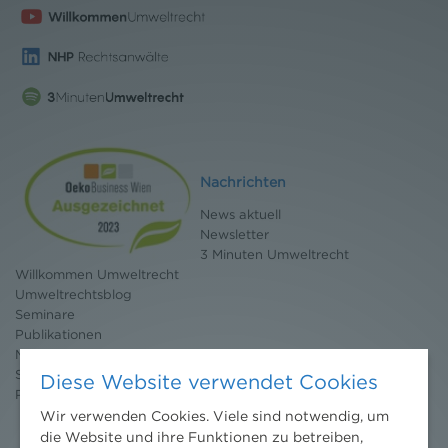
Nachrichten
News aktuell
Newsletter
3 Minuten Umweltrecht
Willkommen Umweltrecht
Umweltrechtsblog
Seminare
Publikationen
Moot Court
Stipendium
Diese Website verwendet Cookies
Pressebereich
Wir verwenden Cookies. Viele sind notwendig, um
die Website und ihre Funktionen zu betreiben,