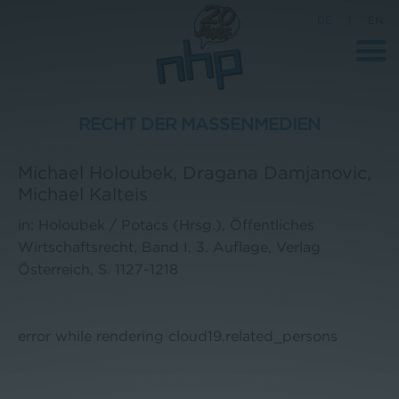
DE
|
EN
RECHT DER MASSENMEDIEN
Unternehmen
Michael Holoubek, Dragana Damjanovic,
Michael Kalteis
News
in: Holoubek / Potacs (Hrsg.), Öffentliches
Wissenschaft
Wirtschaftsrecht, Band I, 3. Auflage, Verlag
Karriere
Österreich, S. 1127-1218
Pressebereich
Kontakt
error while rendering cloud19.related_persons