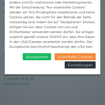
andere sind für statistische oder Marketingzwecke.
Kontakt
Mit der Entscheidung "Nur essentielle Cookies"
werden wir Ihre Privatsphäre respektieren und keine
Wien
Cookies setzen, die nicht für den Betrieb der Seite
Niederhuber & Partner
notwendig sind. Indem Sie auf "Akzeptieren" klicken,
Rechtsanwälte GmbH
willigen Sie ein, dass Cookies von uns und
Reisnerstraße 53, 1030 Wien
Drittanbieter verwendet werden dürfen. Sie willigen
T:
+43 1 513 21 24-0
F: +43 1 513 21 24-300
zugleich gemäß unserer DSGVO ein, dass Ihre Daten
office@nhp.eu
in den USA/Canada verarbeitet werden dürfen. Der
Europäische Gerichtshof bescheinigt den USA kein
angemessenes Datenschutzniveau. Es besteht daher
Salzburg
insbesondere das Risiko, dass ihre Daten durch US-
Akzeptieren
Essentielle Cookies
Niederhuber & Partner
Behörden, zu Kontroll- und zu
Einstellungen
Rechtsanwälte GmbH
Überwachungszwecken, verarbeitet werden und
Wilhelm-Spazier-Straße 2a
dagegen keine wirksamen Rechtsbehelfe erhoben
5020 Salzburg
werden können. Zudem finden Sie am
T:
+43 662 90 92 33
Bildschirmrand ein Cookie-Icon wo Sie jederzeit Ihre
salzburg@nhp.eu
Einwilligung widerrufen und Widerspruch ausüben.
Weitere Infomationen finden Sie hier:
Datenschutzerklärung