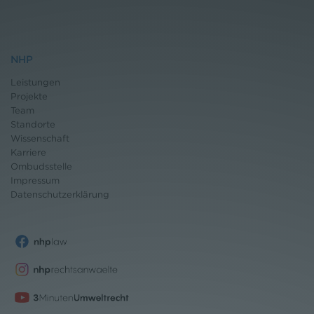
NHP
Leistungen
Projekte
Team
Standorte
Wissenschaft
Karriere
Ombudsstelle
Impressum
Datenschutz
erklärung