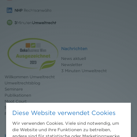
Nachrichten
News aktuell
Newsletter
3 Minuten Umweltrecht
Willkommen Umweltrecht
Umweltrechtsblog
Seminare
Publikationen
Moot Court
Stipendium
Diese Website verwendet Cookies
Pressebereich
Wir verwenden Cookies. Viele sind notwendig, um
die Website und ihre Funktionen zu betreiben,
Kontakt
andere sind für statistische oder Marketingzwecke.