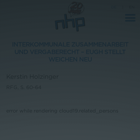
DE
|
EN
INTERKOMMUNALE ZUSAMMENARBEIT
UND VERGABERECHT – EUGH STELLT
Unternehmen
WEICHEN NEU
News
Kerstin Holzinger
Wissenschaft
RFG, S. 60-64
Karriere
Pressebereich
error while rendering cloud19.related_persons
Kontakt