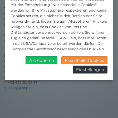
Mit der Entscheidung "Nur essentielle Cookies"
Wien
werden wir Ihre Privatsphäre respektieren und keine
Niederhuber & Partner
Cookies setzen, die nicht für den Betrieb der Seite
Rechtsanwälte GmbH
notwendig sind. Indem Sie auf "Akzeptieren" klicken,
Reisnerstraße 53, 1030 Wien
willigen Sie ein, dass Cookies von uns und
T:
+43 1 513 21 24-0
Drittanbieter verwendet werden dürfen. Sie willigen
F: +43 1 513 21 24-300
zugleich gemäß unserer DSGVO ein, dass Ihre Daten
office@nhp.eu
in den USA/Canada verarbeitet werden dürfen. Der
Europäische Gerichtshof bescheinigt den USA kein
angemessenes Datenschutzniveau. Es besteht daher
Salzburg
insbesondere das Risiko, dass ihre Daten durch US-
Akzeptieren
Essentielle Cookies
Niederhuber & Partner
Behörden, zu Kontroll- und zu
Rechtsanwälte GmbH
Einstellungen
Überwachungszwecken, verarbeitet werden und
Wilhelm-Spazier-Straße 2a
dagegen keine wirksamen Rechtsbehelfe erhoben
5020 Salzburg
werden können. Zudem finden Sie am
T:
+43 662 90 92 33
Bildschirmrand ein Cookie-Icon wo Sie jederzeit Ihre
salzburg@nhp.eu
Einwilligung widerrufen und Widerspruch ausüben.
Weitere Infomationen finden Sie hier:
Datenschutzerklärung