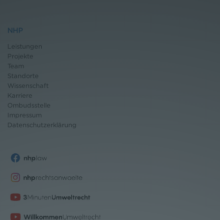
NHP
Leistungen
Projekte
Team
Standorte
Wissenschaft
Karriere
Ombudsstelle
Impressum
Datenschutz
erklärung