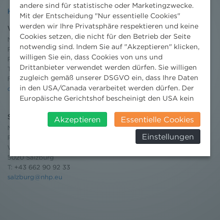
andere sind für statistische oder Marketingzwecke.
Kontakt
Mit der Entscheidung "Nur essentielle Cookies"
werden wir Ihre Privatsphäre respektieren und keine
Wien
Cookies setzen, die nicht für den Betrieb der Seite
Niederhuber & Partner
notwendig sind. Indem Sie auf "Akzeptieren" klicken,
Rechtsanwälte GmbH
willigen Sie ein, dass Cookies von uns und
Reisnerstraße 53, 1030 Wien
Drittanbieter verwendet werden dürfen. Sie willigen
T:
+43 1 513 21 24-0
zugleich gemäß unserer DSGVO ein, dass Ihre Daten
F: +43 1 513 21 24-300
in den USA/Canada verarbeitet werden dürfen. Der
office@nhp.eu
Europäische Gerichtshof bescheinigt den USA kein
angemessenes Datenschutzniveau. Es besteht daher
Salzburg
insbesondere das Risiko, dass ihre Daten durch US-
Akzeptieren
Essentielle Cookies
Niederhuber & Partner
Behörden, zu Kontroll- und zu
Einstellungen
Rechtsanwälte GmbH
Überwachungszwecken, verarbeitet werden und
Wilhelm-Spazier-Straße 2a
dagegen keine wirksamen Rechtsbehelfe erhoben
5020 Salzburg
werden können. Zudem finden Sie am
T:
+43 662 90 92 33
Bildschirmrand ein Cookie-Icon wo Sie jederzeit Ihre
salzburg@nhp.eu
Einwilligung widerrufen und Widerspruch ausüben.
Weitere Infomationen finden Sie hier:
Datenschutzerklärung