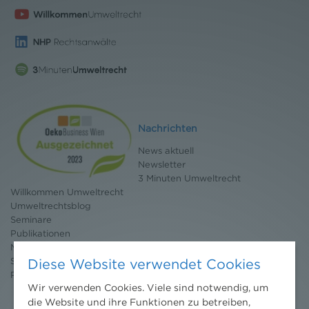
Nachrichten
News aktuell
Newsletter
3 Minuten Umweltrecht
Willkommen Umweltrecht
Umweltrechtsblog
Seminare
Publikationen
Moot Court
Stipendium
Diese Website verwendet Cookies
Pressebereich
Wir verwenden Cookies. Viele sind notwendig, um
die Website und ihre Funktionen zu betreiben,