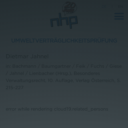
DE
|
EN
UMWELTVERTRÄGLICHKEITSPRÜFUNG
Unternehmen
Dietmar Jahnel
News
in: Bachmann / Baumgartner / Feik / Fuchs / Giese
/ Jahnel / Lienbacher (Hrsg.), Besonderes
Wissenschaft
Verwaltungsrecht, 10. Auflage, Verlag Österreich, S.
Karriere
215-227
Pressebereich
Kontakt
error while rendering cloud19.related_persons