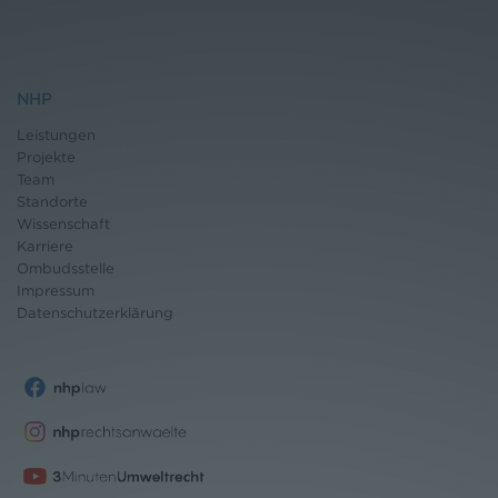
NHP
Leistungen
Projekte
Team
Standorte
Wissenschaft
Karriere
Ombudsstelle
Impressum
Datenschutz
erklärung