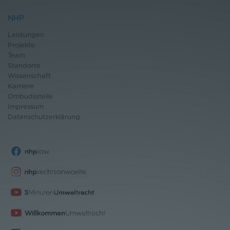
NHP
Leistungen
Projekte
Team
Standorte
Wissenschaft
Karriere
Ombudsstelle
Impressum
Datenschutz
erklärung