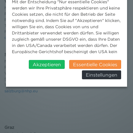
Wien
Mit der Entscheidung "Nur essentielle Cookies"
Niederhuber & Partner
werden wir Ihre Privatsphäre respektieren und keine
Rechtsanwälte GmbH
Cookies setzen, die nicht für den Betrieb der Seite
Reisnerstraße 53, 1030 Wien
notwendig sind. Indem Sie auf "Akzeptieren" klicken,
T:
+43 1 513 21 24-0
willigen Sie ein, dass Cookies von uns und
F: +43 1 513 21 24-300
Drittanbieter verwendet werden dürfen. Sie willigen
office@nhp.eu
zugleich gemäß unserer DSGVO ein, dass Ihre Daten
in den USA/Canada verarbeitet werden dürfen. Der
Europäische Gerichtshof bescheinigt den USA kein
Salzburg
angemessenes Datenschutzniveau. Es besteht daher
Niederhuber & Partner
insbesondere das Risiko, dass ihre Daten durch US-
Akzeptieren
Essentielle Cookies
Rechtsanwälte GmbH
Behörden, zu Kontroll- und zu
Wilhelm-Spazier-Straße 2a
Einstellungen
Überwachungszwecken, verarbeitet werden und
5020 Salzburg
dagegen keine wirksamen Rechtsbehelfe erhoben
T:
+43 662 90 92 33
werden können. Zudem finden Sie am
salzburg@nhp.eu
Bildschirmrand ein Cookie-Icon wo Sie jederzeit Ihre
Einwilligung widerrufen und Widerspruch ausüben.
Weitere Infomationen finden Sie hier:
Datenschutzerklärung
Graz