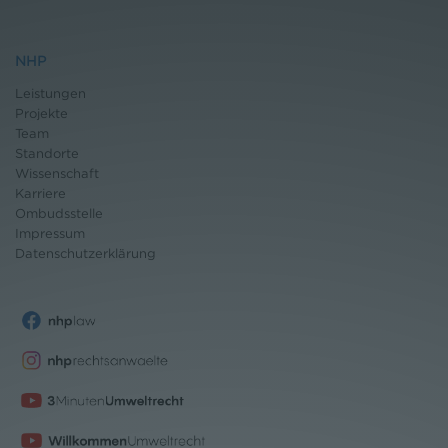
NHP
Leistungen
Projekte
Team
Standorte
Wissenschaft
Karriere
Ombudsstelle
Impressum
Datenschutz
erklärung