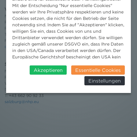
Mit der Entscheidung "Nur essentielle Cookies"
Wien
werden wir Ihre Privatsphäre respektieren und keine
Niederhuber & Partner
Cookies setzen, die nicht für den Betrieb der Seite
Rechtsanwälte GmbH
notwendig sind. Indem Sie auf "Akzeptieren" klicken,
Reisnerstraße 53, 1030 Wien
willigen Sie ein, dass Cookies von uns und
T:
+43 1 513 21 24-0
Drittanbieter verwendet werden dürfen. Sie willigen
F: +43 1 513 21 24-300
zugleich gemäß unserer DSGVO ein, dass Ihre Daten
office@nhp.eu
in den USA/Canada verarbeitet werden dürfen. Der
Europäische Gerichtshof bescheinigt den USA kein
angemessenes Datenschutzniveau. Es besteht daher
Salzburg
insbesondere das Risiko, dass ihre Daten durch US-
Akzeptieren
Essentielle Cookies
Niederhuber & Partner
Behörden, zu Kontroll- und zu
Rechtsanwälte GmbH
Einstellungen
Überwachungszwecken, verarbeitet werden und
Wilhelm-Spazier-Straße 2a
dagegen keine wirksamen Rechtsbehelfe erhoben
5020 Salzburg
werden können. Zudem finden Sie am
T:
+43 662 90 92 33
Bildschirmrand ein Cookie-Icon wo Sie jederzeit Ihre
salzburg@nhp.eu
Einwilligung widerrufen und Widerspruch ausüben.
Weitere Infomationen finden Sie hier:
Datenschutzerklärung