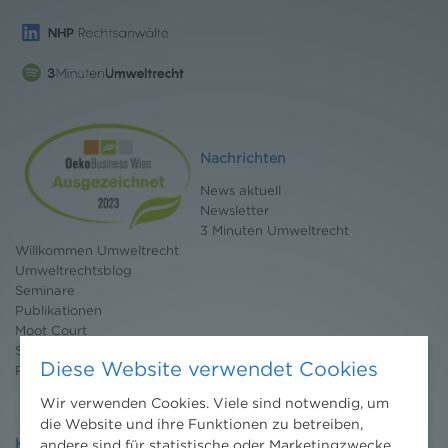
Nachrichten
News aktuell
Newsletter
3 Minuten Umweltrecht
Willkommen Umweltrecht
Umweltrechtsblog
Seminare
Publikationen
Moot Court
Stipendium
Diese Website verwendet Cookies
Pressebereich
Wir verwenden Cookies. Viele sind notwendig, um
die Website und ihre Funktionen zu betreiben,
Kontakt
andere sind für statistische oder Marketingzwecke.