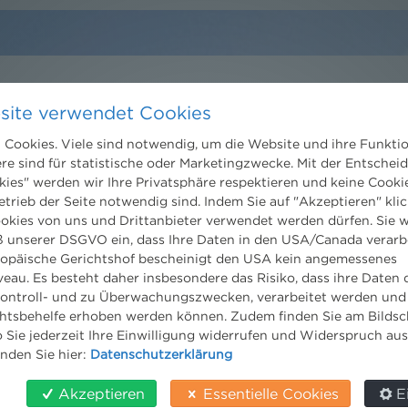
site verwendet Cookies
Kontakt
Cookies. Viele sind notwendig, um die Website und ihre Funkti
Wien
ere sind für statistische oder Marketingzwecke. Mit der Entschei
Niederhuber & Partner
kies" werden wir Ihre Privatsphäre respektieren und keine Cookie
trecht
Rechtsanwälte GmbH
etrieb der Seite notwendig sind. Indem Sie auf "Akzeptieren" klic
eltrecht
Reisnerstraße 53, 1030 Wien
ookies von uns und Drittanbieter verwendet werden dürfen. Sie w
og
T:
+43 1 513 21 24-0
 unserer DSGVO ein, dass Ihre Daten in den USA/Canada verarb
F: +43 1 513 21 24-300
ropäische Gerichtshof bescheinigt den USA kein angemessenes
office@nhp.eu
eau. Es besteht daher insbesondere das Risiko, dass ihre Daten
ontroll- und zu Überwachungszwecken, verarbeitet werden und
tsbehelfe erhoben werden können. Zudem finden Sie am Bildsc
 Sie jederzeit Ihre Einwilligung widerrufen und Widerspruch au
inden Sie hier:
Datenschutzerklärung
Salzburg
Niederhuber & Partner
Akzeptieren
Essentielle Cookies
E
Rechtsanwälte GmbH