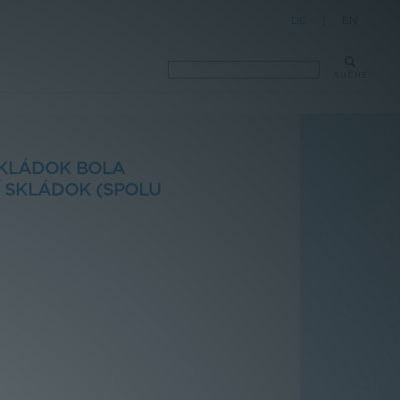
DE
|
EN
SUCHE
SKLÁDOK BOLA
Í SKLÁDOK (SPOLU