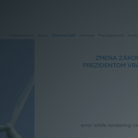
Unternehmen
News
Wissenschaft
Karriere
Pressebereich
Kont
ZMENA ZÁKON
PREZIDENTOM VRÁ
Unternehmen
News
Wissenschaft
Karriere
Pressebereich
error while rendering c
Kontakt