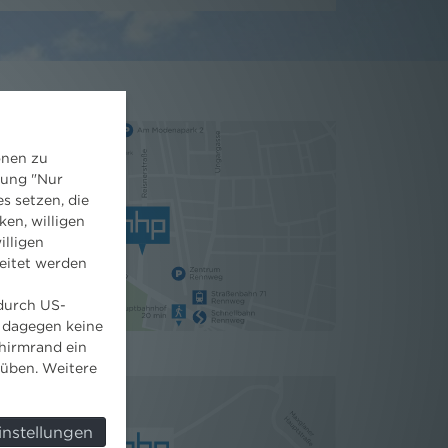
onen zu
dung "Nur
s setzen, die
ken, willigen
illigen
eitet werden
 durch US-
 dagegen keine
hirmrand ein
süben. Weitere
instellungen