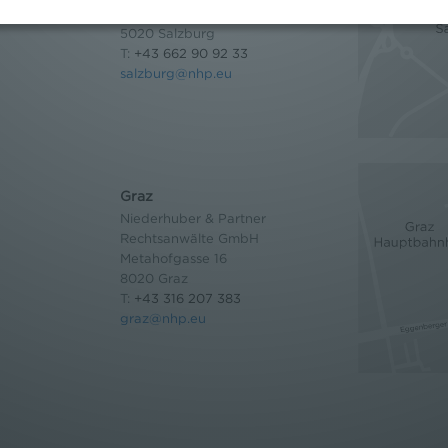
Wilhelm-Spazier-Straße 2a
5020 Salzburg
T:
+43 662 90 92 33
salzburg@nhp.eu
Graz
Niederhuber & Partner
Rechtsanwälte GmbH
Metahofgasse 16
8020 Graz
T:
+43 316 207 383
graz@nhp.eu