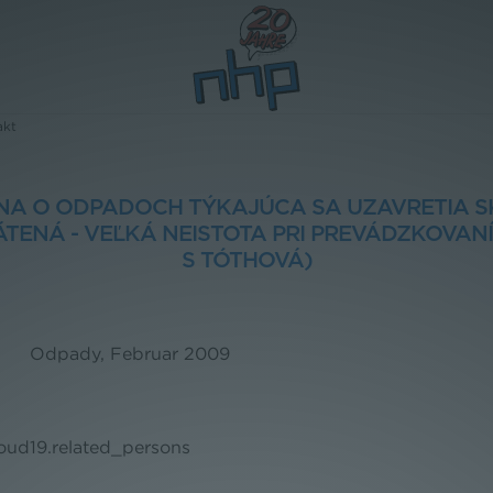
akt
A O ODPADOCH TÝKAJÚCA SA UZAVRETIA 
TENÁ - VEĽKÁ NEISTOTA PRI PREVÁDZKOVAN
S TÓTHOVÁ)
Odpady, Februar 2009
loud19.related_persons