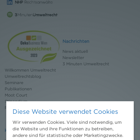
Nachrichten
News aktuell
Newsletter
3 Minuten Umweltrecht
Willkommen Umweltrecht
Umweltrechtsblog
Seminare
Publikationen
Moot Court
Stipendium
Pressebereich
Diese Website verwendet Cookies
Wir verwenden Cookies. Viele sind notwendig, um
die Website und ihre Funktionen zu betreiben,
Kontakt
andere sind für statistische oder Marketingzwecke.