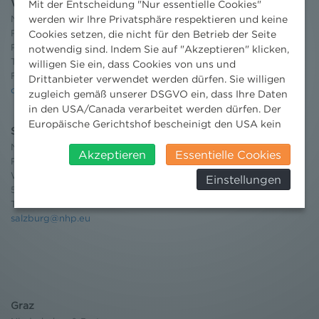
Wien
Mit der Entscheidung "Nur essentielle Cookies"
Niederhuber & Partner
werden wir Ihre Privatsphäre respektieren und keine
Rechtsanwälte GmbH
Cookies setzen, die nicht für den Betrieb der Seite
Reisnerstraße 53, 1030 Wien
notwendig sind. Indem Sie auf "Akzeptieren" klicken,
T:
+43 1 513 21 24-0
willigen Sie ein, dass Cookies von uns und
F: +43 1 513 21 24-300
Drittanbieter verwendet werden dürfen. Sie willigen
office@nhp.eu
zugleich gemäß unserer DSGVO ein, dass Ihre Daten
in den USA/Canada verarbeitet werden dürfen. Der
Europäische Gerichtshof bescheinigt den USA kein
Salzburg
angemessenes Datenschutzniveau. Es besteht daher
Niederhuber & Partner
insbesondere das Risiko, dass ihre Daten durch US-
Akzeptieren
Essentielle Cookies
Rechtsanwälte GmbH
Behörden, zu Kontroll- und zu
Wilhelm-Spazier-Straße 2a
Einstellungen
Überwachungszwecken, verarbeitet werden und
5020 Salzburg
dagegen keine wirksamen Rechtsbehelfe erhoben
T:
+43 662 90 92 33
werden können. Zudem finden Sie am
salzburg@nhp.eu
Bildschirmrand ein Cookie-Icon wo Sie jederzeit Ihre
Einwilligung widerrufen und Widerspruch ausüben.
Weitere Infomationen finden Sie hier:
Datenschutzerklärung
Graz