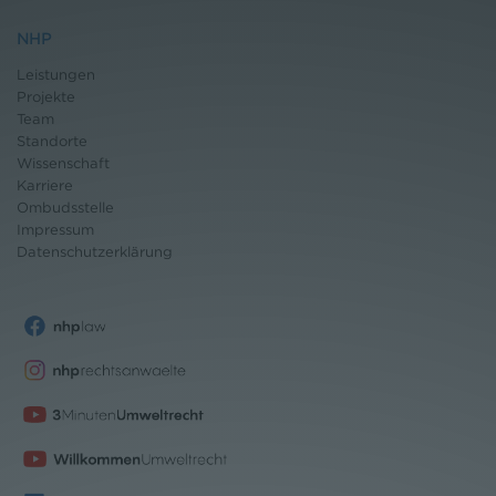
NHP
Leistungen
Projekte
Team
Standorte
Wissenschaft
Karriere
Ombudsstelle
Impressum
Datenschutz
erklärung