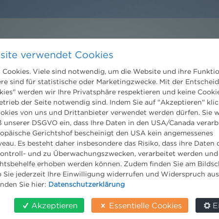
site verwendet Cookies
Kontakt
Wien
Cookies. Viele sind notwendig, um die Website und ihre Funkti
ere sind für statistische oder Marketingzwecke. Mit der Entschei
Niederhuber & Partner
trecht
kies" werden wir Ihre Privatsphäre respektieren und keine Cookie
Rechtsanwälte GmbH
eltrecht
Reisnerstraße 53, 1030 Wien
etrieb der Seite notwendig sind. Indem Sie auf "Akzeptieren" klic
og
T:
+43 1 513 21 24-0
ookies von uns und Drittanbieter verwendet werden dürfen. Sie w
F: +43 1 513 21 24-300
 unserer DSGVO ein, dass Ihre Daten in den USA/Canada verarb
office@nhp.eu
ropäische Gerichtshof bescheinigt den USA kein angemessenes
eau. Es besteht daher insbesondere das Risiko, dass ihre Daten
ontroll- und zu Überwachungszwecken, verarbeitet werden und
tsbehelfe erhoben werden können. Zudem finden Sie am Bildsc
 Sie jederzeit Ihre Einwilligung widerrufen und Widerspruch au
Salzburg
inden Sie hier:
Datenschutzerklärung
Niederhuber & Partner
Rechtsanwälte GmbH
Akzeptieren
Essentielle Cookies
E
Wilhelm-Spazier-Straße 2a