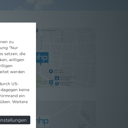
onen zu
dung "Nur
s setzen, die
ken, willigen
illigen
eitet werden
 durch US-
 dagegen keine
hirmrand ein
süben. Weitere
instellungen