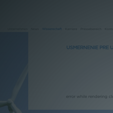
Unternehmen
News
Wissenschaft
Karriere
Pressebereich
Kont
USMERNENIE PRE 
Unternehmen
News
Wissenschaft
Karriere
error while rendering c
Pressebereich
Kontakt