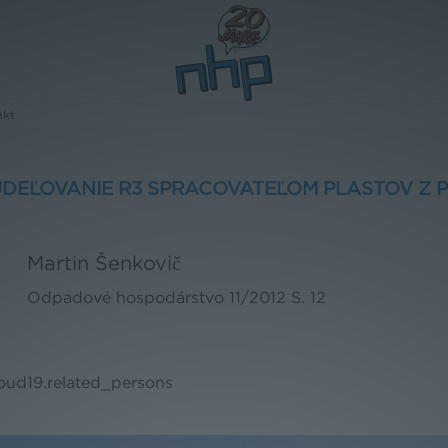
akt
UDEĽOVANIE R3 SPRACOVATEĽOM PLASTOV Z 
Martin Šenkovič
Odpadové hospodárstvo
11/2012
S. 12
loud19.related_persons