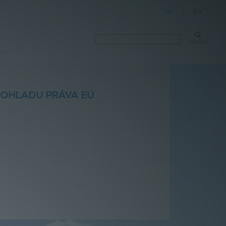
DE
|
EN
SUCHE
POHĽADU PRÁVA EÚ