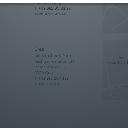
5020 Salzburg
T:
+43 662 90 92 33
salzburg@nhp.eu
Graz
Niederhuber & Partner
Rechtsanwälte GmbH
Metahofgasse 16
8020 Graz
T:
+43 316 207 383
graz@nhp.eu