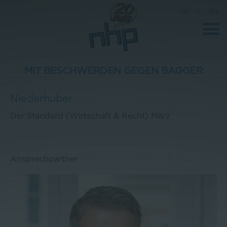
DE
|
EN
MIT BESCHWERDEN GEGEN BAGGER
Unternehmen
Niederhuber
News
Der Standard (Wirtschaft & Recht)
März
Wissenschaft
Karriere
Ansprechpartner
Pressebereich
Kontakt