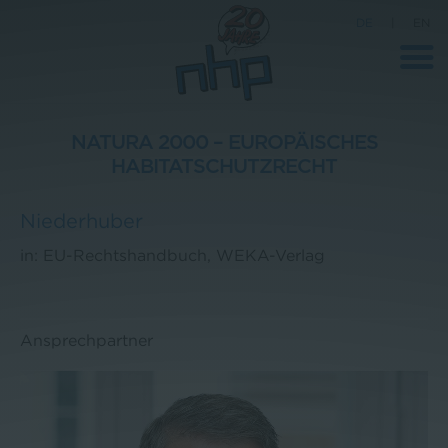
DE
|
EN
NATURA 2000 – EUROPÄISCHES
HABITATSCHUTZRECHT
Unternehmen
Niederhuber
News
in: EU-Rechtshandbuch, WEKA-Verlag
Wissenschaft
Karriere
Pressebereich
Ansprechpartner
Kontakt