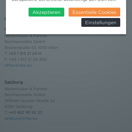
angemessenes Datenschutzniveau. Es besteht daher
insbesondere das Risiko, dass ihre Daten durch US-
Akzeptieren
Essentielle Cookies
Behörden, zu Kontroll- und zu
Kontakt
Einstellungen
Überwachungszwecken, verarbeitet werden und
Wien
dagegen keine wirksamen Rechtsbehelfe erhoben
Niederhuber & Partner
werden können. Zudem finden Sie am
Rechtsanwälte GmbH
Bildschirmrand ein Cookie-Icon wo Sie jederzeit Ihre
Reisnerstraße 53, 1030 Wien
Einwilligung widerrufen und Widerspruch ausüben.
T:
+43 1 513 21 24-0
Weitere Infomationen finden Sie hier:
F: +43 1 513 21 24-300
Datenschutzerklärung
office@nhp.eu
Salzburg
Niederhuber & Partner
Rechtsanwälte GmbH
Wilhelm-Spazier-Straße 2a
5020 Salzburg
T:
+43 662 90 92 33
salzburg@nhp.eu