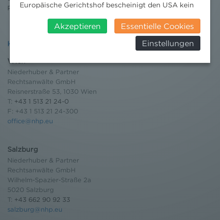
Europäische Gerichtshof bescheinigt den USA kein
Pressebereich
angemessenes Datenschutzniveau. Es besteht daher
insbesondere das Risiko, dass ihre Daten durch US-
Akzeptieren
Essentielle Cookies
Behörden, zu Kontroll- und zu
Einstellungen
Kontakt
Überwachungszwecken, verarbeitet werden und
dagegen keine wirksamen Rechtsbehelfe erhoben
Wien
werden können. Zudem finden Sie am
Niederhuber & Partner
Bildschirmrand ein Cookie-Icon wo Sie jederzeit Ihre
Rechtsanwälte GmbH
Einwilligung widerrufen und Widerspruch ausüben.
Reisnerstraße 53, 1030 Wien
Weitere Infomationen finden Sie hier:
T:
+43 1 513 21 24-0
Datenschutzerklärung
F: +43 1 513 21 24-300
office@nhp.eu
Salzburg
Niederhuber & Partner
Rechtsanwälte GmbH
Wilhelm-Spazier-Straße 2a
5020 Salzburg
T:
+43 662 90 92 33
salzburg@nhp.eu