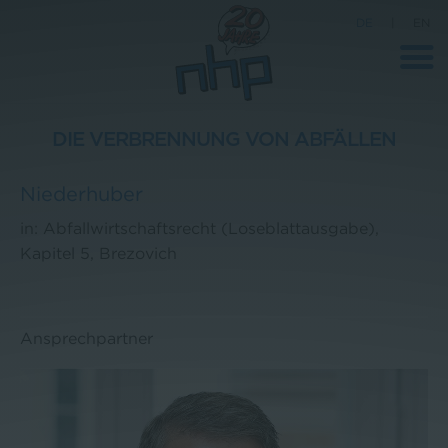
DE
|
EN
DIE VERBRENNUNG VON ABFÄLLEN
Unternehmen
Niederhuber
News
in: Abfallwirtschaftsrecht (Loseblattausgabe),
Kapitel 5, Brezovich
Wissenschaft
Karriere
Pressebereich
Ansprechpartner
Kontakt