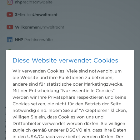
Diese Website verwendet Cookies
Wir verwenden Cookies. Viele sind notwendig, um
die Website und ihre Funktionen zu betreiben,
Nachrichten
andere sind für statistische oder Marketingzwecke.
News aktuell
Mit der Entscheidung "Nur essentielle Cookies"
Newsletter
werden wir Ihre Privatsphäre respektieren und keine
3 Minuten Umweltrecht
Cookies setzen, die nicht für den Betrieb der Seite
Willkommen Umweltrecht
notwendig sind. Indem Sie auf "Akzeptieren" klicken,
Umweltrechtsblog
willigen Sie ein, dass Cookies von uns und
Seminare
Drittanbieter verwendet werden dürfen. Sie willigen
Publikationen
zugleich gemäß unserer DSGVO ein, dass Ihre Daten
Moot Court
in den USA/Canada verarbeitet werden dürfen. Der
Stipendium