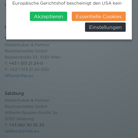
Europäische Gerichtshof bescheinigt den USA kein
Pressebereich
angemessenes Datenschutzniveau. Es besteht daher
insbesondere das Risiko, dass ihre Daten durch US-
Akzeptieren
Essentielle Cookies
Behörden, zu Kontroll- und zu
Einstellungen
Kontakt
Überwachungszwecken, verarbeitet werden und
dagegen keine wirksamen Rechtsbehelfe erhoben
Wien
werden können. Zudem finden Sie am
Niederhuber & Partner
Bildschirmrand ein Cookie-Icon wo Sie jederzeit Ihre
Rechtsanwälte GmbH
Einwilligung widerrufen und Widerspruch ausüben.
Reisnerstraße 53, 1030 Wien
Weitere Infomationen finden Sie hier:
T:
+43 1 513 21 24-0
Datenschutzerklärung
F: +43 1 513 21 24-300
office@nhp.eu
Salzburg
Niederhuber & Partner
Rechtsanwälte GmbH
Wilhelm-Spazier-Straße 2a
5020 Salzburg
T:
+43 662 90 92 33
salzburg@nhp.eu