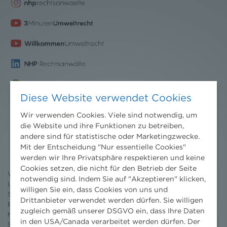
Diese Website verwendet Cookies
Wir verwenden Cookies. Viele sind notwendig, um
die Website und ihre Funktionen zu betreiben,
Nachrichten
andere sind für statistische oder Marketingzwecke.
News aktuell
Mit der Entscheidung "Nur essentielle Cookies"
Newsletter
werden wir Ihre Privatsphäre respektieren und keine
3 Minuten Umweltrecht
Cookies setzen, die nicht für den Betrieb der Seite
Willkommen Umweltrecht
notwendig sind. Indem Sie auf "Akzeptieren" klicken,
Umweltrechtsblog
willigen Sie ein, dass Cookies von uns und
Seminare
Drittanbieter verwendet werden dürfen. Sie willigen
Publikationen
zugleich gemäß unserer DSGVO ein, dass Ihre Daten
Moot Court
in den USA/Canada verarbeitet werden dürfen. Der
Stipendium