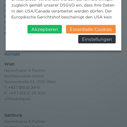
zugleich gemäß unserer DSGVO ein, dass Ihre Daten
Umweltrechtsblog
in den USA/Canada verarbeitet werden dürfen. Der
Seminare
Publikationen
Europäische Gerichtshof bescheinigt den USA kein
Moot Court
angemessenes Datenschutzniveau. Es besteht daher
Stipendium
insbesondere das Risiko, dass ihre Daten durch US-
Akzeptieren
Essentielle Cookies
Pressebereich
Behörden, zu Kontroll- und zu
Einstellungen
Überwachungszwecken, verarbeitet werden und
dagegen keine wirksamen Rechtsbehelfe erhoben
werden können. Zudem finden Sie am
Kontakt
Bildschirmrand ein Cookie-Icon wo Sie jederzeit Ihre
Wien
Einwilligung widerrufen und Widerspruch ausüben.
Weitere Infomationen finden Sie hier:
Niederhuber & Partner
Rechtsanwälte GmbH
Datenschutzerklärung
Reisnerstraße 53, 1030 Wien
T:
+43 1 513 21 24-0
F: +43 1 513 21 24-300
office@nhp.eu
Salzburg
Niederhuber & Partner