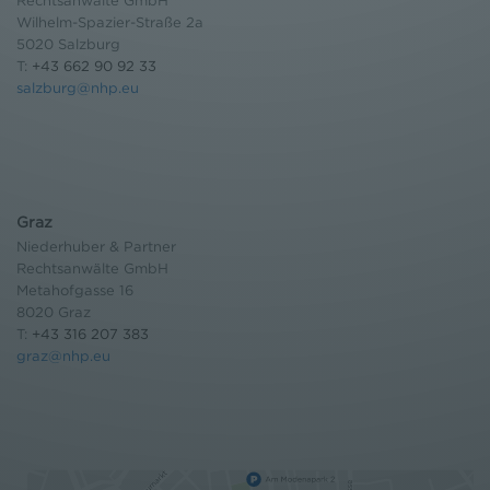
Rechtsanwälte GmbH
Wilhelm-Spazier-Straße 2a
5020 Salzburg
T:
+43 662 90 92 33
salzburg@nhp.eu
Graz
Niederhuber & Partner
Rechtsanwälte GmbH
Metahofgasse 16
8020 Graz
T:
+43 316 207 383
graz@nhp.eu