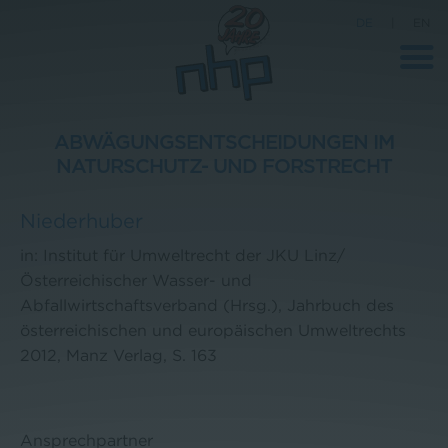
DE
|
EN
ABWÄGUNGSENTSCHEIDUNGEN IM
NATURSCHUTZ- UND FORSTRECHT
Unternehmen
Niederhuber
News
in: Institut für Umweltrecht der JKU Linz/
Wissenschaft
Österreichischer Wasser- und
Karriere
Abfallwirtschaftsverband (Hrsg.), Jahrbuch des
österreichischen und europäischen Umweltrechts
Pressebereich
2012, Manz Verlag, S. 163
Kontakt
Ansprechpartner