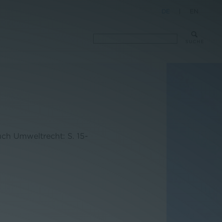
DE
|
EN
SUCHE
uch Umweltrecht: S. 15-