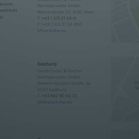
trecht
Rechtsanwälte GmbH
eltrecht
Reisnerstraße 53, 1030 Wien
og
T:
+43 1 513 21 24-0
F: +43 1 513 21 24-300
office@nhp.eu
Salzburg
Niederhuber & Partner
Rechtsanwälte GmbH
Wilhelm-Spazier-Straße 2a
5020 Salzburg
T:
+43 662 90 92 33
salzburg@nhp.eu