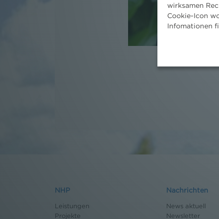
wirksamen Rech
Cookie-Icon wo
Infomationen f
NHP
Nachrichten
Leistungen
News aktuell
Projekte
Newsletter