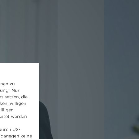
onen zu
dung "Nur
s setzen, die
ken, willigen
illigen
eitet werden
 durch US-
 dagegen keine