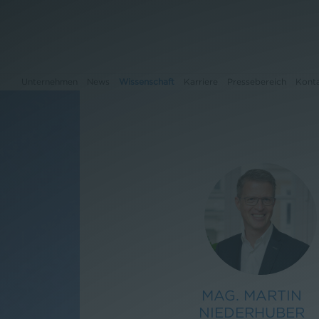
Unternehmen
News
Wissenschaft
Karriere
Pressebereich
Kont
Unternehmen
News
Wissenschaft
Karriere
Pressebereich
MAG. MARTIN
Kontakt
NIEDERHUBER