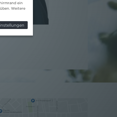
hirmrand ein
süben. Weitere
instellungen