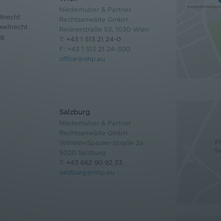
Niederhuber & Partner
trecht
Rechtsanwälte GmbH
eltrecht
Reisnerstraße 53, 1030 Wien
og
T:
+43 1 513 21 24-0
F: +43 1 513 21 24-300
office@nhp.eu
Salzburg
Niederhuber & Partner
Rechtsanwälte GmbH
Wilhelm-Spazier-Straße 2a
5020 Salzburg
T:
+43 662 90 92 33
salzburg@nhp.eu