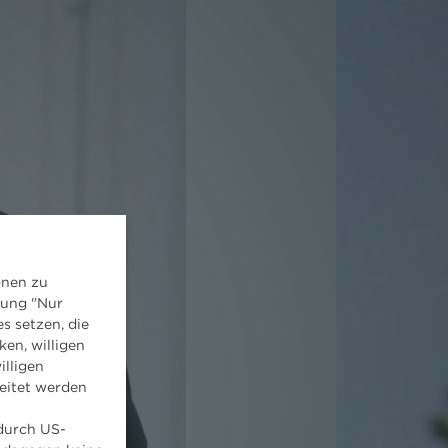
onen zu
dung "Nur
s setzen, die
ken, willigen
illigen
eitet werden
 durch US-