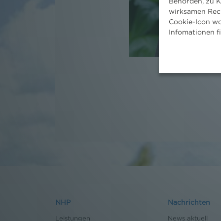
Behörden, zu K
wirksamen Rech
Cookie-Icon wo
Infomationen f
NHP
Nachrichten
Leistungen
News aktuell