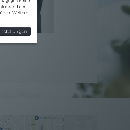
 dagegen keine
hirmrand ein
süben. Weitere
instellungen