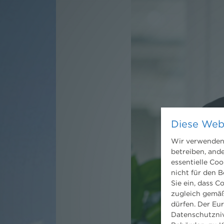
Diese Web
Wir verwenden 
betreiben, and
essentielle Coo
nicht für den B
Sie ein, dass C
zugleich gemäß
dürfen. Der Eu
Datenschutzniv