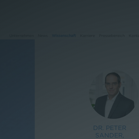
Unternehmen
News
Wissenschaft
Karriere
Pressebereich
Kont
Unternehmen
News
Wissenschaft
Karriere
Pressebereich
DR. PETER
SANDER,
Kontakt