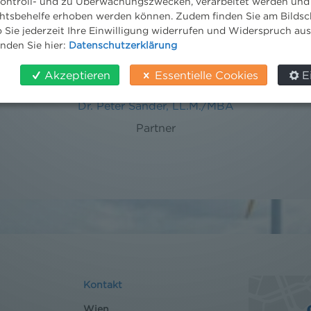
ontroll- und zu Überwachungszwecken, verarbeitet werden und
tsbehelfe erhoben werden können. Zudem finden Sie am Bildsc
 Sie jederzeit Ihre Einwilligung widerrufen und Widerspruch au
inden Sie hier:
Datenschutzerklärung
Akzeptieren
Essentielle Cookies
E
Dr. Peter Sander, LL.M./MBA
Partner
Kontakt
Wien