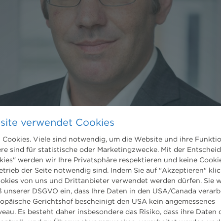
site verwendet Cookies
Cookies. Viele sind notwendig, um die Website und ihre Funkti
ere sind für statistische oder Marketingzwecke. Mit der Entschei
kies" werden wir Ihre Privatsphäre respektieren und keine Cookie
etrieb der Seite notwendig sind. Indem Sie auf "Akzeptieren" klic
ookies von uns und Drittanbieter verwendet werden dürfen. Sie w
 unserer DSGVO ein, dass Ihre Daten in den USA/Canada verarb
ropäische Gerichtshof bescheinigt den USA kein angemessenes
eau. Es besteht daher insbesondere das Risiko, dass ihre Daten