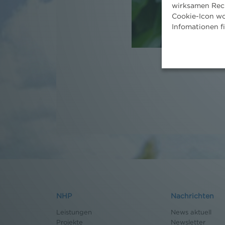
wirksamen Rech
Cookie-Icon wo
Infomationen f
NHP
Nachrichten
Leistungen
News aktuell
Projekte
Newsletter