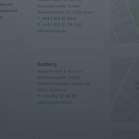
trecht
Rechtsanwälte GmbH
eltrecht
Reisnerstraße 53, 1030 Wien
og
T:
+43 1 513 21 24-0
F: +43 1 513 21 24-300
office@nhp.eu
Salzburg
Niederhuber & Partner
Rechtsanwälte GmbH
Wilhelm-Spazier-Straße 2a
5020 Salzburg
T:
+43 662 90 92 33
salzburg@nhp.eu