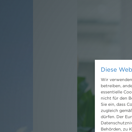
Diese Web
Wir verwenden 
betreiben, and
essentielle Coo
nicht für den B
Sie ein, dass C
zugleich gemäß
dürfen. Der Eu
Datenschutzniv
Behörden, zu K