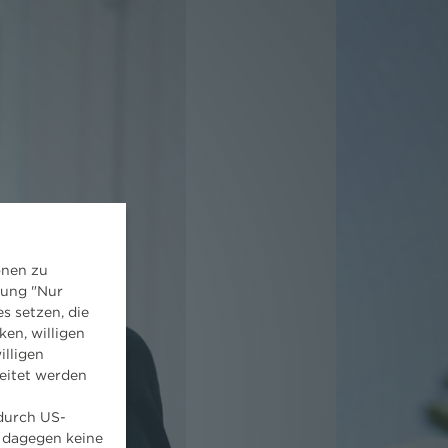
onen zu
dung "Nur
s setzen, die
ken, willigen
illigen
eitet werden
 durch US-
 dagegen keine