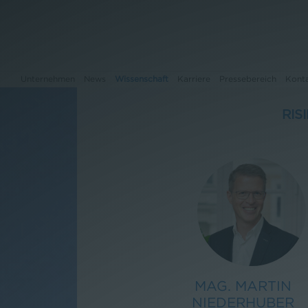
Unternehmen
News
Wissenschaft
Karriere
Pressebereich
Kont
RIS
Unternehmen
News
Wissenschaft
Karriere
Pressebereich
MAG. MARTIN
Kontakt
NIEDERHUBER