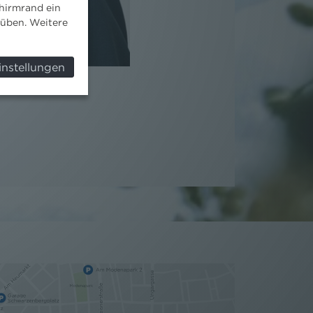
hirmrand ein
süben. Weitere
instellungen