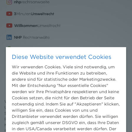
Diese Website verwendet Cookies
Wir verwenden Cookies. Viele sind notwendig, um
die Website und ihre Funktionen zu betreiben,
Nachrichten
andere sind für statistische oder Marketingzwecke.
News aktuell
Mit der Entscheidung "Nur essentielle Cookies"
Newsletter
werden wir Ihre Privatsphäre respektieren und keine
3 Minuten Umweltrecht
Cookies setzen, die nicht für den Betrieb der Seite
Willkommen Umweltrecht
notwendig sind. Indem Sie auf "Akzeptieren" klicken,
Umweltrechtsblog
willigen Sie ein, dass Cookies von uns und
Seminare
Drittanbieter verwendet werden dürfen. Sie willigen
Publikationen
zugleich gemäß unserer DSGVO ein, dass Ihre Daten
Moot Court
in den USA/Canada verarbeitet werden dürfen. Der
Stipendium