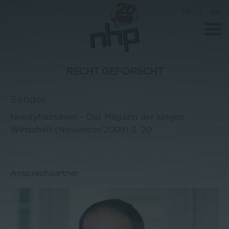
DE
|
EN
RECHT GEFORSCHT
Unternehmen
Sander
News
twentyfourseven – Das Magazin der jungen
Wirtschaft (November/2009)
S. 20
Wissenschaft
Karriere
Pressebereich
Ansprechpartner
Kontakt