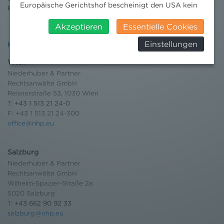
Europäische Gerichtshof bescheinigt den USA kein
Pressebereich
angemessenes Datenschutzniveau. Es besteht daher
insbesondere das Risiko, dass ihre Daten durch US-
Akzeptieren
Essentielle Cookies
Behörden, zu Kontroll- und zu
Einstellungen
Kontakt
Überwachungszwecken, verarbeitet werden und
dagegen keine wirksamen Rechtsbehelfe erhoben
Wien
werden können. Zudem finden Sie am
Niederhuber & Partner
Bildschirmrand ein Cookie-Icon wo Sie jederzeit Ihre
Rechtsanwälte GmbH
Einwilligung widerrufen und Widerspruch ausüben.
Reisnerstraße 53, 1030 Wien
Weitere Infomationen finden Sie hier:
T:
+43 1 513 21 24-0
Datenschutzerklärung
F: +43 1 513 21 24-300
office@nhp.eu
Salzburg
Niederhuber & Partner
Rechtsanwälte GmbH
Wilhelm-Spazier-Straße 2a
5020 Salzburg
T:
+43 662 90 92 33
salzburg@nhp.eu