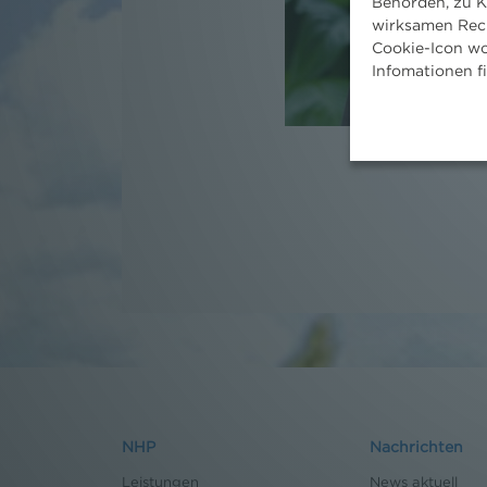
Behörden, zu K
wirksamen Rech
Cookie-Icon wo
Infomationen f
NHP
Nachrichten
Leistungen
News aktuell