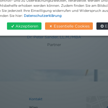
ontroll- und zu Überwachungszwecken, verarbeitet werden und
tsbehelfe erhoben werden können. Zudem finden Sie am Bildsc
 Sie jederzeit Ihre Einwilligung widerrufen und Widerspruch au
inden Sie hier:
Datenschutzerklärung
Akzeptieren
Essentielle Cookies
E
Dr. Peter Sander, LL.M./MBA
Partner
Kontakt
Wien