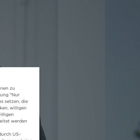
onen zu
dung "Nur
s setzen, die
ken, willigen
illigen
eitet werden
 durch US-