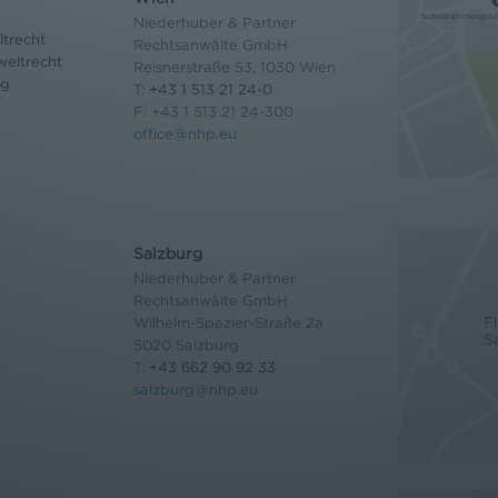
Niederhuber & Partner
trecht
Rechtsanwälte GmbH
eltrecht
Reisnerstraße 53, 1030 Wien
og
T:
+43 1 513 21 24-0
F: +43 1 513 21 24-300
office@nhp.eu
Salzburg
Niederhuber & Partner
Rechtsanwälte GmbH
Wilhelm-Spazier-Straße 2a
5020 Salzburg
T:
+43 662 90 92 33
salzburg@nhp.eu