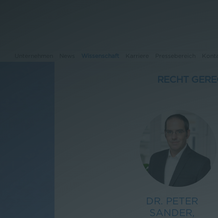
Unternehmen
News
Wissenschaft
Karriere
Pressebereich
Kont
RECHT GERE
Unternehmen
News
Wissenschaft
Karriere
Pressebereich
DR. PETER
Kontakt
SANDER,