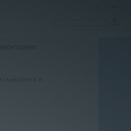
DE
|
EN
SUCHE
RECHTIGKEIT
t (April/2010)
S. 8