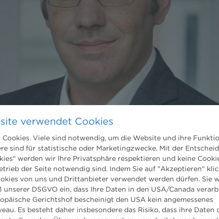
site verwendet Cookies
Cookies. Viele sind notwendig, um die Website und ihre Funkti
ere sind für statistische oder Marketingzwecke. Mit der Entschei
kies" werden wir Ihre Privatsphäre respektieren und keine Cookie
etrieb der Seite notwendig sind. Indem Sie auf "Akzeptieren" klic
ookies von uns und Drittanbieter verwendet werden dürfen. Sie w
 unserer DSGVO ein, dass Ihre Daten in den USA/Canada verarb
ropäische Gerichtshof bescheinigt den USA kein angemessenes
eau. Es besteht daher insbesondere das Risiko, dass ihre Daten