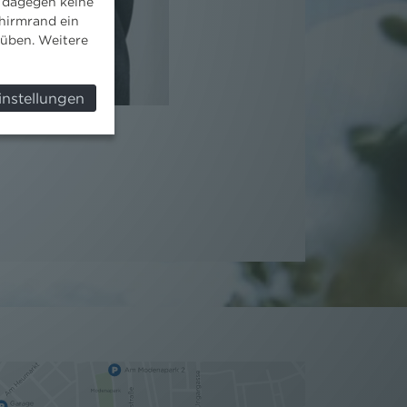
 dagegen keine
hirmrand ein
süben. Weitere
instellungen