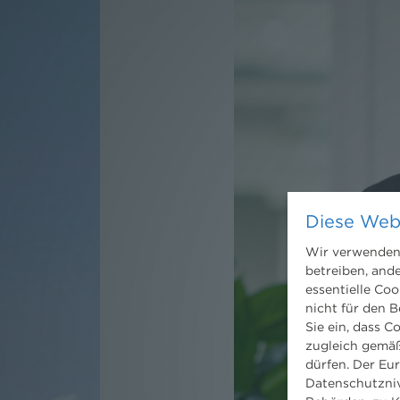
Diese Web
Wir verwenden 
betreiben, and
essentielle Coo
nicht für den B
Sie ein, dass C
zugleich gemäß
dürfen. Der Eu
Datenschutzniv